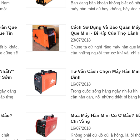
n Nam
Bạn đang băn khoăn không biết có n
 một
máy hàn mini cũ hay không, hãy đọc 
viết dưới...
Hàn Que
Cách Sử Dụng Và Bảo Quản Má
ue Tin
Que Mini - Bí Kíp Của Thợ Lành
23/07/2018
t bị khác,
Chúng ta cứ nghĩ rằng máy hàn que là 
ue cũng sẽ
của những người thợ cơ khí và chỉ 
trong...
 Nhất?"
Tư Vấn Cách Chọn Máy Hàn Mini
y Sớm
Đình
16/07/2018
ngày càng
Trong cuộc sống hàng ngày nhiều khi
Đáp ứng
cần hàn gắn, nối những thiết bị bằng k
như sắt,...
Ở Đâu?
Mua Máy Hàn Mini Cũ Ở Đâu? Bậ
Chỉ Vàng
16/07/2018
 chất
Không phải cứ đồ cũ là hỏng, là lỗi thờ