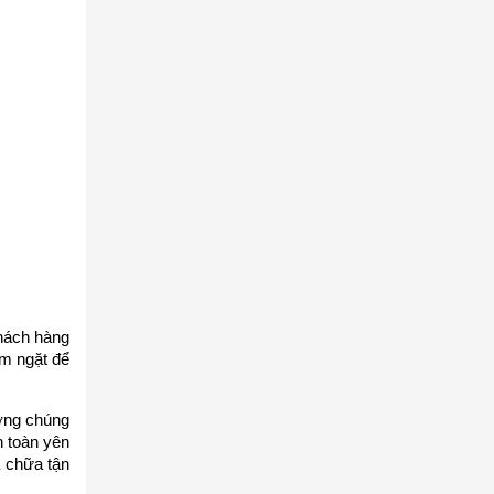
ách hàng
êm ngặt để
ợng chúng
n toàn yên
a chữa tận