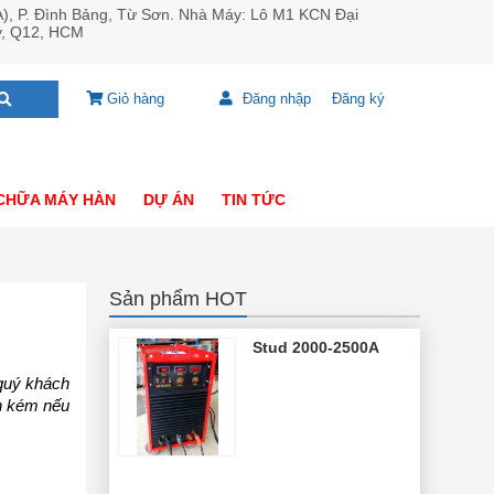
A), P. Đình Bảng, Từ Sơn. Nhà Máy: Lô M1 KCN Đại
y, Q12, HCM
Giỏ hàng
Đăng nhập
Đăng ký
CHỮA MÁY HÀN
DỰ ÁN
TIN TỨC
Sản phẩm HOT
Stud 2000-2500A
uý khách
ốn kém nếu