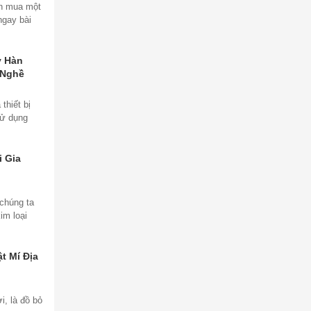
ên mua một
ngay bài
y Hàn
 Nghề
thiết bị
sử dụng
 Gia
 chúng ta
im loại
t Mí Địa
i, là đồ bỏ