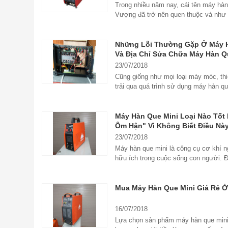
Trong nhiều năm nay, cái tên máy hà
Vượng đã trở nên quen thuộc và như
thương hiệu truyền...
Những Lỗi Thường Gặp Ở Máy 
Và Địa Chỉ Sửa Chữa Máy Hàn Q
Cậy
23/07/2018
Cũng giống như mọi loại máy móc, thiế
trải qua quá trình sử dụng máy hàn q
gặp trục trặc về kĩ thuật hoặc hỏng...
Máy Hàn Que Mini Loại Nào Tốt
Ôm Hận" Vì Không Biết Điều Nà
Hơn
23/07/2018
Máy hàn que mini là công cụ cơ khí 
hữu ích trong cuộc sống con người. 
nhu cầu đó,...
Mua Máy Hàn Que Mini Giá Rẻ 
16/07/2018
Lựa chọn sản phẩm máy hàn que mini