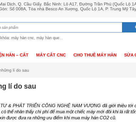
ai Dịch, Q. Cầu Giấy. Bắc Ninh: Lô A17, Đường Trần Phú (Quốc Lộ 1
 Gòn: Số 008A, Tòa nhà Besco An Xương, Quốc Lộ 1A, P. Trung Mỹ Tâ
 khóa: máy hàn cnc, máy hàn que...
ỆN HÀN – CẮT
MÁY CẮT CNC
CHO THUÊ MÁY HÀN
SỬA 
hững lí do sau
g lí do sau
 TƯ & PHÁT TRIỂN CÔNG NGHỆ NAM VƯỢNG đã giới thiệu tới q
có thể nhân thấy chi phí để mua một chiếc máy mới đôi khi là rất t
ôi xin được đưa ra những ưu điểm khi mua máy hàn CO2 cũ.