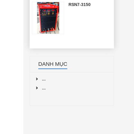
RSN7-3150
DANH MỤC
…
…