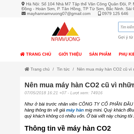
Hà Nội: Số 104 Nhà M7 Tập thể Văn Công Quân Đội, P. M
Đồng - Hoàn Sơn, P. Tân Hồng, TP Từ Sơn, Bắc Ninh. Sài
mayhannamvuong07@gmail.com
0979 125 646
Gợi ý từ
TRANG CHỦ
GIỚI THIỆU
SẢN PHẨM
PHỤ KI
Trang chủ
Tin tức
Nên mua máy hàn CO2 cũ vì n
Nên mua máy hàn CO2 cũ vì nhữn
07/05/2018 16:21 +07
- Lượt xem: 74916
Như ở bài trước nhân viên CÔNG TY CỔ PHẦN ĐẦU
hàng thông tin về giá
máy hàn
mig mini. Quý khách đều 
quý khách không có nhiều vốn. Ở bài viết này chúng t
Thông tin về máy hàn CO2