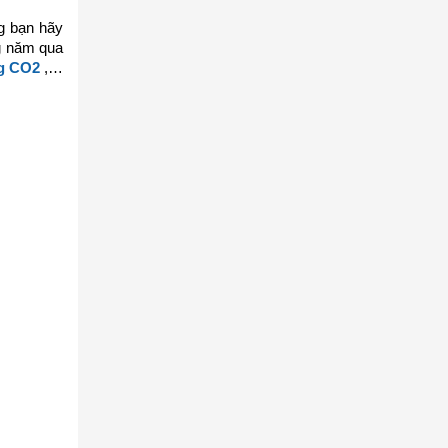
 bạn hãy
g năm qua
g CO2
,…