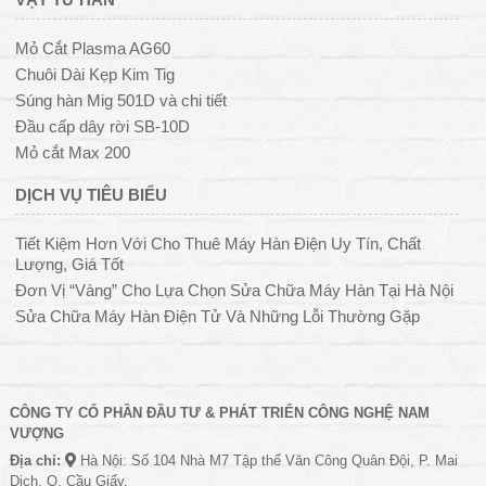
Mỏ Cắt Plasma AG60
Chuôi Dài Kẹp Kim Tig
Súng hàn Mig 501D và chi tiết
Đầu cấp dây rời SB-10D
Mỏ cắt Max 200
DỊCH VỤ TIÊU BIỂU
Tiết Kiệm Hơn Với Cho Thuê Máy Hàn Điện Uy Tín, Chất
Lượng, Giá Tốt
Đơn Vị “Vàng” Cho Lựa Chọn Sửa Chữa Máy Hàn Tại Hà Nội
Sửa Chữa Máy Hàn Điện Tử Và Những Lỗi Thường Gặp
CÔNG TY CỔ PHẦN ĐẦU TƯ & PHÁT TRIỂN CÔNG NGHỆ NAM
VƯỢNG
Địa chỉ:
Hà Nội: Số 104 Nhà M7 Tập thể Văn Công Quân Đội, P. Mai
Dịch, Q. Cầu Giấy.