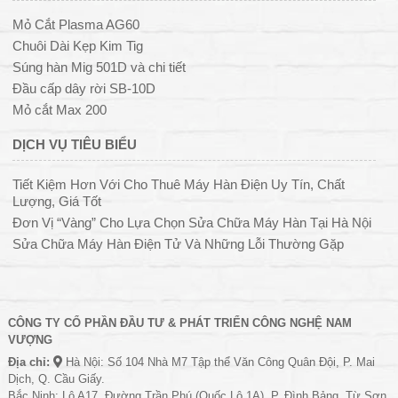
Mỏ Cắt Plasma AG60
Chuôi Dài Kẹp Kim Tig
Súng hàn Mig 501D và chi tiết
Đầu cấp dây rời SB-10D
Mỏ cắt Max 200
DỊCH VỤ TIÊU BIỂU
Tiết Kiệm Hơn Với Cho Thuê Máy Hàn Điện Uy Tín, Chất
Lượng, Giá Tốt
Đơn Vị “Vàng” Cho Lựa Chọn Sửa Chữa Máy Hàn Tại Hà Nội
Sửa Chữa Máy Hàn Điện Tử Và Những Lỗi Thường Gặp
CÔNG TY CỔ PHẦN ĐẦU TƯ & PHÁT TRIỂN CÔNG NGHỆ NAM
VƯỢNG
Địa chỉ:
Hà Nội: Số 104 Nhà M7 Tập thể Văn Công Quân Đội, P. Mai
Dịch, Q. Cầu Giấy.
Bắc Ninh: Lô A17, Đường Trần Phú (Quốc Lộ 1A), P. Đình Bảng, Từ Sơn.