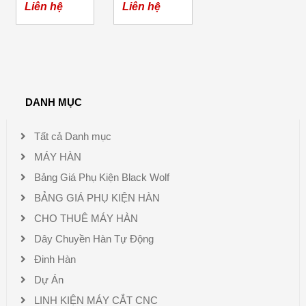
ARC-250
ARC-500
Liên hệ
Liên hệ
(Dây đồng)
(Dây đồng)
Merkel
Merkel
DANH MỤC
Tất cả Danh mục
MÁY HÀN
Bảng Giá Phụ Kiện Black Wolf
BẢNG GIÁ PHỤ KIỆN HÀN
CHO THUÊ MÁY HÀN
Dây Chuyền Hàn Tự Động
Đinh Hàn
Dự Án
LINH KIỆN MÁY CẮT CNC