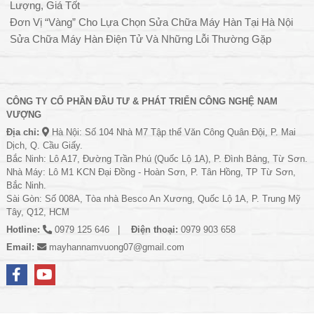
Lượng, Giá Tốt
Đơn Vị “Vàng” Cho Lựa Chọn Sửa Chữa Máy Hàn Tại Hà Nội
Sửa Chữa Máy Hàn Điện Tử Và Những Lỗi Thường Gặp
CÔNG TY CỔ PHẦN ĐẦU TƯ & PHÁT TRIỂN CÔNG NGHỆ NAM
VƯỢNG
Địa chỉ:
Hà Nội: Số 104 Nhà M7 Tập thể Văn Công Quân Đội, P. Mai
Dịch, Q. Cầu Giấy.
Bắc Ninh: Lô A17, Đường Trần Phú (Quốc Lộ 1A), P. Đình Bảng, Từ Sơn.
Nhà Máy: Lô M1 KCN Đại Đồng - Hoàn Sơn, P. Tân Hồng, TP Từ Sơn,
Bắc Ninh.
Sài Gòn: Số 008A, Tòa nhà Besco An Xương, Quốc Lộ 1A, P. Trung Mỹ
Tây, Q12, HCM
Hotline:
0979 125 646
Điện thoại:
0979 903 658
Email:
mayhannamvuong07@gmail.com