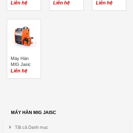
250E
Jasic
350 (N216)
Liên hệ
Liên hệ
Liên hệ
Máy Hàn
MIG Jasic
NBC-500
Liên hệ
(N388)
MÁY HÀN MIG JAISC
Tất cả Danh mục