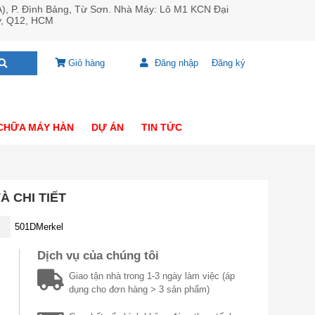
A), P. Đình Bảng, Từ Sơn. Nhà Máy: Lô M1 KCN Đại
y, Q12, HCM
Giỏ hàng
Đăng nhập
Đăng ký
CHỮA MÁY HÀN
DỰ ÁN
TIN TỨC
À CHI TIẾT
501DMerkel
Dịch vụ của chúng tôi
Giao tận nhà trong 1-3 ngày làm việc (áp
dụng cho đơn hàng > 3 sản phẩm)