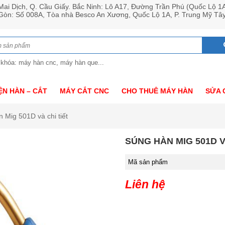
ai Dịch, Q. Cầu Giấy. Bắc Ninh: Lô A17, Đường Trần Phú (Quốc Lộ 1
 Gòn: Số 008A, Tòa nhà Besco An Xương, Quốc Lộ 1A, P. Trung Mỹ Tâ
 khóa: máy hàn cnc, máy hàn que...
ỆN HÀN – CẮT
MÁY CẮT CNC
CHO THUÊ MÁY HÀN
SỬA 
 Mig 501D và chi tiết
SÚNG HÀN MIG 501D V
Mã sản phẩm
Liên hệ