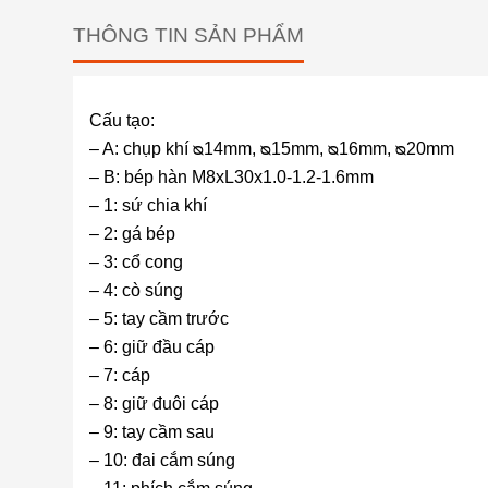
THÔNG TIN SẢN PHẨM
Cấu tạo:
– A: chụp khí ᴓ14mm, ᴓ15mm, ᴓ16mm, ᴓ20mm
– B: bép hàn M8xL30x1.0-1.2-1.6mm
– 1: sứ chia khí
– 2: gá bép
– 3: cổ cong
– 4: cò súng
– 5: tay cầm trước
– 6: giữ đầu cáp
– 7: cáp
– 8: giữ đuôi cáp
– 9: tay cầm sau
– 10: đai cắm súng