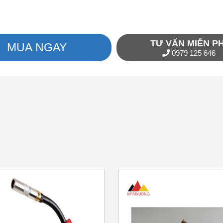
TƯ VẤN MIỄN PH
MUA NGAY
0979 125 646