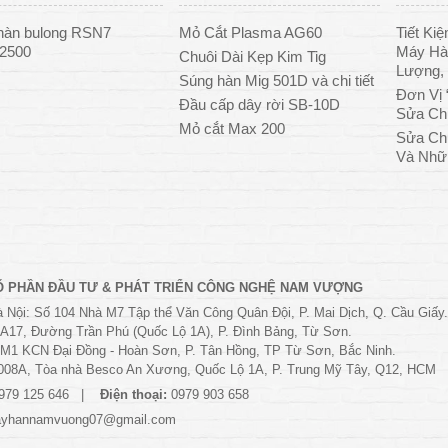
hàn bulong RSN7
Mỏ Cắt Plasma AG60
Tiết Ki
/2500
Máy Hàn
Chuôi Dài Kẹp Kim Tig
Lượng, 
Súng hàn Mig 501D và chi tiết
Đơn Vị 
Đầu cấp dây rời SB-10D
Sửa Ch
Mỏ cắt Max 200
Sửa Ch
Và Nhữ
Ổ PHẦN ĐẦU TƯ & PHÁT TRIỂN CÔNG NGHỆ NAM VƯỢNG
 Nội: Số 104 Nhà M7 Tập thể Văn Công Quân Đội, P. Mai Dịch, Q. Cầu Giấy.
 A17, Đường Trần Phú (Quốc Lộ 1A), P. Đình Bảng, Từ Sơn.
M1 KCN Đại Đồng - Hoàn Sơn, P. Tân Hồng, TP Từ Sơn, Bắc Ninh.
008A, Tòa nhà Besco An Xương, Quốc Lộ 1A, P. Trung Mỹ Tây, Q12, HCM
979 125 646
Điện thoại:
0979 903 658
yhannamvuong07@gmail.com