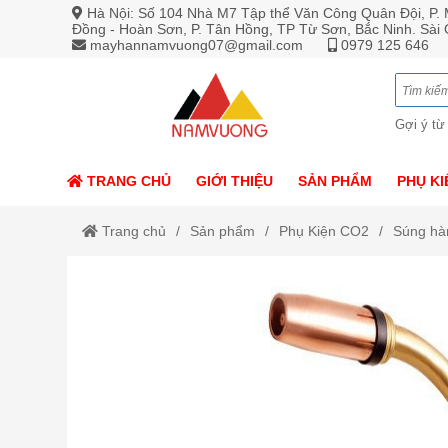
Hà Nội: Số 104 Nhà M7 Tập thể Văn Công Quân Đội, P. M
Đồng - Hoàn Sơn, P. Tân Hồng, TP Từ Sơn, Bắc Ninh. Sài
mayhannamvuong07@gmail.com
0979 125 646
Gợi ý từ
TRANG CHỦ
GIỚI THIỆU
SẢN PHẨM
PHỤ KI
Trang chủ
Sản phẩm
Phụ Kiện CO2
Súng hàn