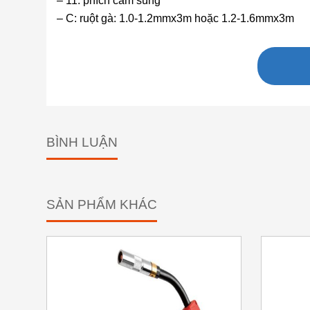
– 11: phích cắm súng
– C: ruột gà: 1.0-1.2mmx3m hoặc 1.2-1.6mmx3m
BÌNH LUẬN
SẢN PHẨM KHÁC