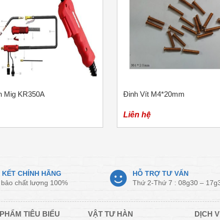
n Mig KR350A
Đinh Vít M4*20mm
Liên hệ
 KẾT CHÍNH HÃNG
HỖ TRỢ TƯ VẤN
bảo chất lượng 100%
Thứ 2-Thứ 7 : 08g30 – 17g
PHẨM TIÊU BIỂU
VẬT TƯ HÀN
DỊCH V