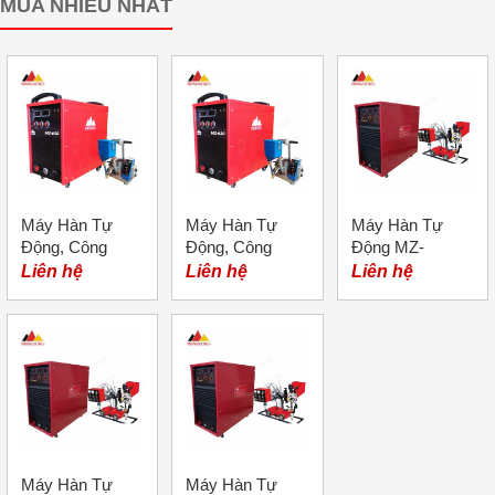
MUA NHIỀU NHẤT
Máy Hàn Tự
Máy Hàn Tự
Máy Hàn Tự
Động, Công
Động, Công
Động MZ-
nghệ Inverter;
Nghệ Thyritor,
1000A; Hiệu:
Liên hệ
Liên hệ
Liên hệ
Model MZ - 630
Model MZ–630.
Merkel
Máy Hàn Tự
Máy Hàn Tự