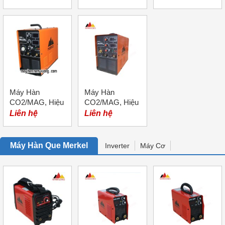
MIG-200 (Mini)
MIG-250 (Mini)
NB-200
Máy Hàn
Máy Hàn
CO2/MAG, Hiệu
CO2/MAG, Hiệu
Merkel, Model
Merkel, Model
Liên hệ
Liên hệ
NB-250
NB-270
Máy Hàn Que Merkel
Inverter
Máy Cơ