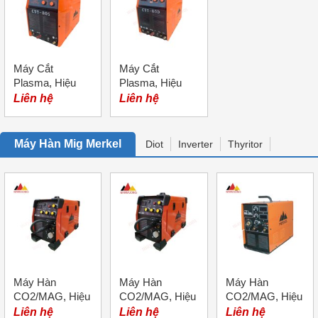
Máy Cắt
Máy Cắt
Plasma, Hiệu
Plasma, Hiệu
Merkel, Model
Merkel, Model
Liên hệ
Liên hệ
CUT-80S
CUT-80D
Máy Hàn Mig Merkel
Diot
Inverter
Thyritor
Máy Hàn
Máy Hàn
Máy Hàn
CO2/MAG, Hiệu
CO2/MAG, Hiệu
CO2/MAG, Hiệu
Merkel, Model
Merkel, Model
Merkel, Model
Liên hệ
Liên hệ
Liên hệ