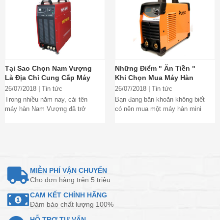
Tại Sao Chọn Nam Vượng
Những Điểm " Ăn Tiền "
Là Địa Chỉ Cung Cấp Máy
Khi Chọn Mua Máy Hàn
Hàn Mini Cũ Uy Tín?
Mini Cũ
26/07/2018
|
Tin tức
26/07/2018
|
Tin tức
Trong nhiều năm nay, cái tên
Bạn đang băn khoăn không biết
máy hàn Nam Vượng đã trở
có nên mua một máy hàn mini
nên quen thuộc và như một
cũ hay không, hãy đọc ngay bài
thương hiệu truyền...
viết dưới...
MIỄN PHÍ VẬN CHUYỂN
Cho đơn hàng trên 5 triệu
CAM KẾT CHÍNH HÃNG
Đảm bảo chất lượng 100%
HỖ TRỢ TƯ VẤN