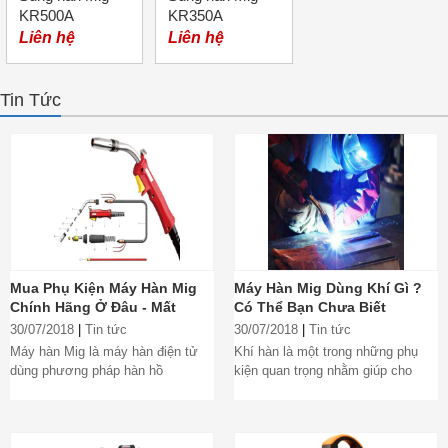
KR500A
KR350A
Liên hệ
Liên hệ
Tin Tức
Mua Phụ Kiện Máy Hàn Mig
Máy Hàn Mig Dùng Khí Gì ?
Chính Hãng Ở Đâu - Mất
Có Thể Bạn Chưa Biết
Tiền Oan Vì Không Biết
30/07/2018
|
Tin tức
30/07/2018
|
Tin tức
Sớm
Máy hàn Mig là máy hàn điện tử
Khí hàn là một trong những phụ
dùng phương pháp hàn hồ
kiện quan trọng nhằm giúp cho
quang kim loại trong môi trường
việc hàn trở nên an toàn và
khí...
thành phẩm...