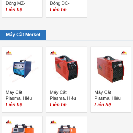
Động MZ-
Động DC-
1250A; Hiệu:
2000A; Hiệu:
Liên hệ
Liên hệ
Merkel
Merkel
Máy Cắt Merkel
Máy Cắt
Máy Cắt
Máy Cắt
Plasma, Hiệu
Plasma, Hiệu
Plasma, Hiệu
Merkel, Model
Merkel, Model
Merkel, Model
Liên hệ
Liên hệ
Liên hệ
LGK-40
CUT-40
CUT-60