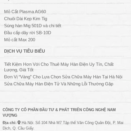
Mỏ Cắt Plasma AG60
Chuôi Dài Kẹp Kim Tig
Súng hàn Mig 501D và chi tiết
Đầu cấp dây rời SB-10D
Mỏ cắt Max 200
DỊCH VỤ TIÊU BIỂU
Tiết Kiệm Hơn Với Cho Thuê Máy Hàn Điện Uy Tín, Chất
Lượng, Giá Tốt
Đơn Vị “Vàng” Cho Lựa Chọn Sửa Chữa Máy Hàn Tại Hà Nội
Sửa Chữa Máy Hàn Điện Tử Và Những Lỗi Thường Gặp
CÔNG TY CỔ PHẦN ĐẦU TƯ & PHÁT TRIỂN CÔNG NGHỆ NAM
VƯỢNG
Địa chỉ:
Hà Nội: Số 104 Nhà M7 Tập thể Văn Công Quân Đội, P. Mai
Dịch, Q. Cầu Giấy.