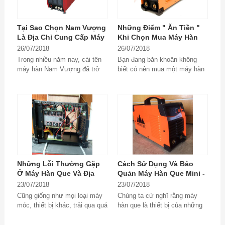
Tại Sao Chọn Nam Vượng
Những Điểm " Ăn Tiền "
Là Địa Chỉ Cung Cấp Máy
Khi Chọn Mua Máy Hàn
Hàn Mini Cũ Uy Tín?
Mini Cũ
26/07/2018
26/07/2018
Trong nhiều năm nay, cái tên
Bạn đang băn khoăn không
máy hàn Nam Vượng đã trở
biết có nên mua một máy hàn
nên quen thuộc và như một
mini cũ hay không, hãy đọc
thương hiệu truyền...
ngay bài viết dưới...
Những Lỗi Thường Gặp
Cách Sử Dụng Và Bảo
Ở Máy Hàn Que Và Địa
Quản Máy Hàn Que Mini -
Chỉ Sửa Chữa Máy Hàn
Bí Kíp Của Thợ Lành
23/07/2018
23/07/2018
Que Tin Cậy
Nghề
Cũng giống như mọi loại máy
Chúng ta cứ nghĩ rằng máy
móc, thiết bị khác, trải qua quá
hàn que là thiết bị của những
trình sử dụng máy hàn que
người thợ cơ khí và chỉ sử
cũng sẽ gặp trục trặc về kĩ
dụng trong...