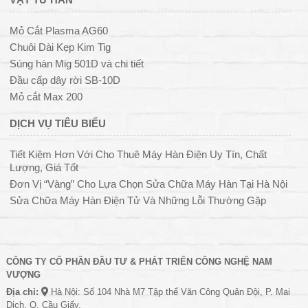
Mỏ Cắt Plasma AG60
Chuôi Dài Kẹp Kim Tig
Súng hàn Mig 501D và chi tiết
Đầu cấp dây rời SB-10D
Mỏ cắt Max 200
DỊCH VỤ TIÊU BIỂU
Tiết Kiệm Hơn Với Cho Thuê Máy Hàn Điện Uy Tín, Chất
Lượng, Giá Tốt
Đơn Vị “Vàng” Cho Lựa Chọn Sửa Chữa Máy Hàn Tại Hà Nội
Sửa Chữa Máy Hàn Điện Tử Và Những Lỗi Thường Gặp
CÔNG TY CỔ PHẦN ĐẦU TƯ & PHÁT TRIỂN CÔNG NGHỆ NAM
VƯỢNG
Địa chỉ:
Hà Nội: Số 104 Nhà M7 Tập thể Văn Công Quân Đội, P. Mai
Dịch, Q. Cầu Giấy.