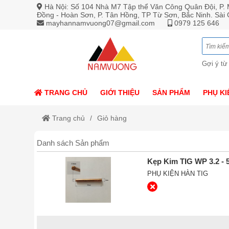
Hà Nội: Số 104 Nhà M7 Tập thể Văn Công Quân Đội, P. M
Đồng - Hoàn Sơn, P. Tân Hồng, TP Từ Sơn, Bắc Ninh. Sài
mayhannamvuong07@gmail.com
0979 125 646
Gợi ý từ
TRANG CHỦ
GIỚI THIỆU
SẢN PHẨM
PHỤ KI
Trang chủ
Giỏ hàng
Danh sách Sản phẩm
Kẹp Kim TIG WP 3.2 -
PHỤ KIỆN HÀN TIG