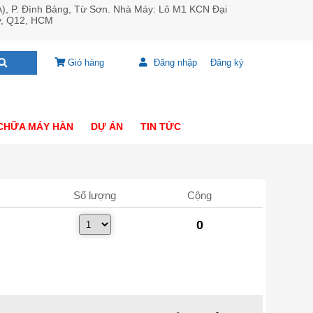
A), P. Đình Bảng, Từ Sơn. Nhà Máy: Lô M1 KCN Đại
y, Q12, HCM
Giỏ hàng
Đăng nhập
Đăng ký
CHỮA MÁY HÀN
DỰ ÁN
TIN TỨC
Số lượng
Cộng
0