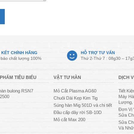
 KẾT CHÍNH HÃNG
HỖ TRỢ TƯ VẤN
bảo chất lượng 100%
Thứ 2-Thứ 7 : 08g30 – 17g
PHẨM TIÊU BIỂU
VẬT TƯ HÀN
DỊCH V
hàn bulong RSN7
Mỏ Cắt Plasma AG60
Tiết Ki
/2500
Máy Hàn
Chuôi Dài Kẹp Kim Tig
Lượng, 
Súng hàn Mig 501D và chi tiết
Đơn Vị 
Đầu cấp dây rời SB-10D
Sửa Ch
Mỏ cắt Max 200
Sửa Ch
Và Nhữ