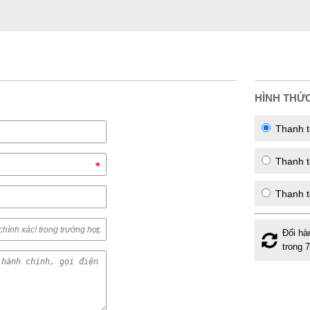
HÌNH THỨ
Thanh t
Thanh to
Thanh t
Đổi hà
trong 