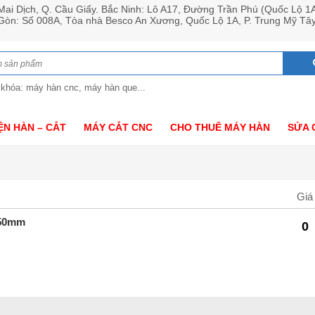
ai Dịch, Q. Cầu Giấy. Bắc Ninh: Lô A17, Đường Trần Phú (Quốc Lộ 1
 Gòn: Số 008A, Tòa nhà Besco An Xương, Quốc Lộ 1A, P. Trung Mỹ Tâ
 khóa: máy hàn cnc, máy hàn que...
ỆN HÀN – CẮT
MÁY CẮT CNC
CHO THUÊ MÁY HÀN
SỬA 
Giá
 50mm
0