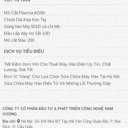
Mỏ Cắt Plasma AG60
Chuôi Dài Kẹp Kim Tig
Súng hàn Mig 501D và chi tiết
Đầu cấp dây rời SB-10D
Mỏ cắt Max 200
DỊCH VỤ TIÊU BIỂU
Tiết Kiệm Hơn Với Cho Thuê Máy Hàn Điện Uy Tín, Chất
Lượng, Giá Tốt
Đơn Vị “Vàng” Cho Lựa Chọn Sửa Chữa Máy Hàn Tại Hà Nội
Sửa Chữa Máy Hàn Điện Tử Và Những Lỗi Thường Gặp
CÔNG TY CỔ PHẦN ĐẦU TƯ & PHÁT TRIỂN CÔNG NGHỆ NAM
VƯỢNG
Địa chỉ:
Hà Nội: Số 104 Nhà M7 Tập thể Văn Công Quân Đội, P. Mai
Dịch, Q. Cầu Giấy.