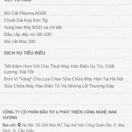
Mỏ Cắt Plasma AG60
Chuôi Dài Kẹp Kim Tig
Súng hàn Mig 501D và chi tiết
Đầu cấp dây rời SB-10D
Mỏ cắt Max 200
DỊCH VỤ TIÊU BIỂU
Tiết Kiệm Hơn Với Cho Thuê Máy Hàn Điện Uy Tín, Chất
Lượng, Giá Tốt
Đơn Vị “Vàng” Cho Lựa Chọn Sửa Chữa Máy Hàn Tại Hà Nội
Sửa Chữa Máy Hàn Điện Tử Và Những Lỗi Thường Gặp
CÔNG TY CỔ PHẦN ĐẦU TƯ & PHÁT TRIỂN CÔNG NGHỆ NAM
VƯỢNG
Địa chỉ:
Hà Nội: Số 104 Nhà M7 Tập thể Văn Công Quân Đội, P. Mai
Dịch, Q. Cầu Giấy.