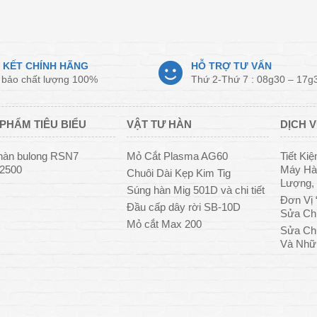
 KẾT CHÍNH HÃNG
HỖ TRỢ TƯ VẤN
bảo chất lượng 100%
Thứ 2-Thứ 7 : 08g30 – 17g
PHẨM TIÊU BIỂU
VẬT TƯ HÀN
DỊCH V
hàn bulong RSN7
Mỏ Cắt Plasma AG60
Tiết Ki
/2500
Máy Hàn
Chuôi Dài Kẹp Kim Tig
Lượng, 
Súng hàn Mig 501D và chi tiết
Đơn Vị 
Đầu cấp dây rời SB-10D
Sửa Ch
Mỏ cắt Max 200
Sửa Ch
Và Nhữ