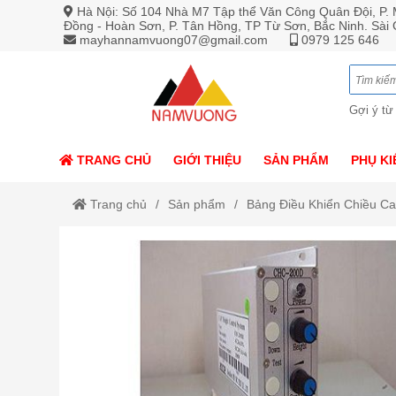
Hà Nội: Số 104 Nhà M7 Tập thể Văn Công Quân Đội, P. M
Đồng - Hoàn Sơn, P. Tân Hồng, TP Từ Sơn, Bắc Ninh. Sài
mayhannamvuong07@gmail.com
0979 125 646
Gợi ý từ
TRANG CHỦ
GIỚI THIỆU
SẢN PHẨM
PHỤ KI
Trang chủ
Sản phẩm
Bảng Điều Khiển Chiều 