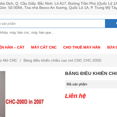
ai Dịch, Q. Cầu Giấy. Bắc Ninh: Lô A17, Đường Trần Phú (Quốc Lộ 1
 Gòn: Số 008A, Tòa nhà Besco An Xương, Quốc Lộ 1A, P. Trung Mỹ Tâ
 khóa: máy hàn cnc, máy hàn que...
ỆN HÀN – CẮT
MÁY CẮT CNC
CHO THUÊ MÁY HÀN
SỬA 
Cao Mỏ CNC
Bảng điều khiển chiều cao mỏ CNC CHC-200D
BẢNG ĐIỀU KHIỂN CH
Mã sản phẩm
Liên hệ