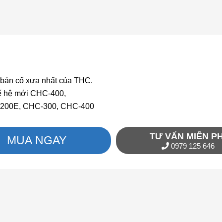
 bản cổ xưa nhất của THC.
hế hệ mới CHC-400,
C-200E, CHC-300, CHC-400
TƯ VẤN MIỄN PH
MUA NGAY
0979 125 646