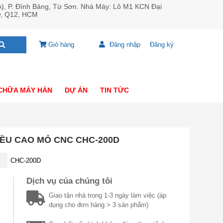
A), P. Đình Bảng, Từ Sơn. Nhà Máy: Lô M1 KCN Đại
y, Q12, HCM
Giỏ hàng
Đăng nhập
Đăng ký
CHỮA MÁY HÀN
DỰ ÁN
TIN TỨC
IỀU CAO MỎ CNC CHC-200D
CHC-200D
Dịch vụ của chúng tôi
Giao tận nhà trong 1-3 ngày làm việc (áp
dụng cho đơn hàng > 3 sản phẩm)