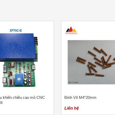
u khiển chiều cao mỏ CNC
Đinh Vít M4*20mm
II
Liên hệ