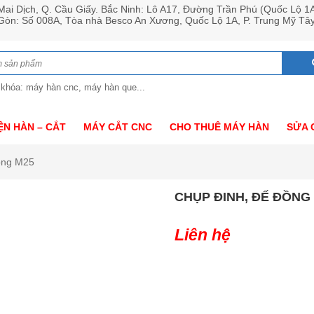
ai Dịch, Q. Cầu Giấy. Bắc Ninh: Lô A17, Đường Trần Phú (Quốc Lộ 1
 Gòn: Số 008A, Tòa nhà Besco An Xương, Quốc Lộ 1A, P. Trung Mỹ Tâ
 khóa: máy hàn cnc, máy hàn que...
ỆN HÀN – CẮT
MÁY CẮT CNC
CHO THUÊ MÁY HÀN
SỬA 
ồng M25
CHỤP ĐINH, ĐẾ ĐỒNG
Liên hệ