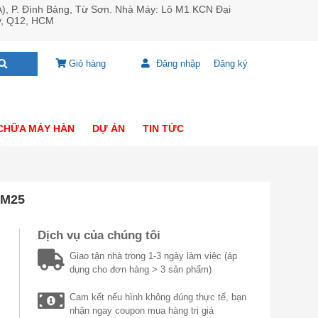
A), P. Đình Bảng, Từ Sơn. Nhà Máy: Lô M1 KCN Đại
y, Q12, HCM
Giỏ hàng
Đăng nhập
Đăng ký
CHỮA MÁY HÀN
DỰ ÁN
TIN TỨC
 M25
Dịch vụ của chúng tôi
Giao tận nhà trong 1-3 ngày làm việc (áp
dụng cho đơn hàng > 3 sản phẩm)
Cam kết nếu hình không đúng thực tế, bạn
nhận ngay coupon mua hàng trị giá