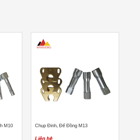
nh M10
Chụp Đinh, Đế Đồng M13
Liên hệ