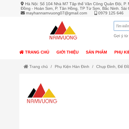
Hà Nội: Số 104 Nhà M7 Tập thể Văn Công Quân Đội, P. M
Đồng - Hoàn Sơn, P. Tân Hồng, TP Từ Sơn, Bắc Ninh. Sài
mayhannamvuong07@gmail.com
0979 125 646
Gợi ý từ
TRANG CHỦ
GIỚI THIỆU
SẢN PHẨM
PHỤ KI
Trang chủ
Phụ Kiện Hàn Đinh
Chụp Đinh, Đế Đ