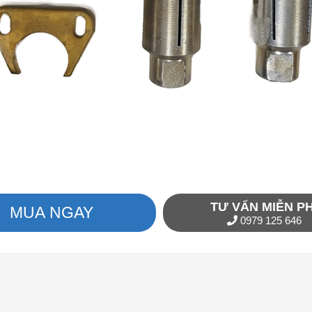
TƯ VẤN MIỄN PH
MUA NGAY
0979 125 646