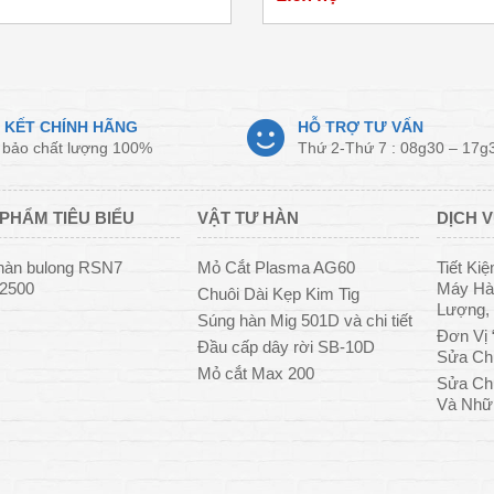
 KẾT CHÍNH HÃNG
HỖ TRỢ TƯ VẤN
bảo chất lượng 100%
Thứ 2-Thứ 7 : 08g30 – 17g
PHẨM TIÊU BIỂU
VẬT TƯ HÀN
DỊCH V
hàn bulong RSN7
Mỏ Cắt Plasma AG60
Tiết Ki
/2500
Máy Hàn
Chuôi Dài Kẹp Kim Tig
Lượng, 
Súng hàn Mig 501D và chi tiết
Đơn Vị 
Đầu cấp dây rời SB-10D
Sửa Ch
Mỏ cắt Max 200
Sửa Ch
Và Nhữ