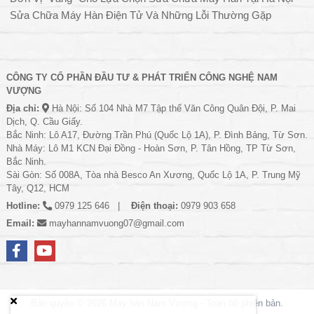
Sửa Chữa Máy Hàn Điện Tử Và Những Lỗi Thường Gặp
CÔNG TY CỔ PHẦN ĐẦU TƯ & PHÁT TRIỂN CÔNG NGHỆ NAM
VƯỢNG
Địa chỉ:
Hà Nội: Số 104 Nhà M7 Tập thể Văn Công Quân Đội, P. Mai
Dịch, Q. Cầu Giấy.
Bắc Ninh: Lô A17, Đường Trần Phú (Quốc Lộ 1A), P. Đình Bảng, Từ Sơn.
Nhà Máy: Lô M1 KCN Đại Đồng - Hoàn Sơn, P. Tân Hồng, TP Từ Sơn,
Bắc Ninh.
Sài Gòn: Số 008A, Tòa nhà Besco An Xương, Quốc Lộ 1A, P. Trung Mỹ
Tây, Q12, HCM
Hotline:
0979 125 646
Điện thoại:
0979 903 658
Email:
mayhannamvuong07@gmail.com
Bản quyền © 2026
Máy hàn Nam Vượng
- Toàn bộ phiên bản.