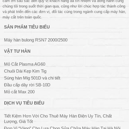
cảm ơn sâu sắc đến quý vị khách hàng đã tín nhiệm và đồng hành cùng
chúng tôi trong suốt thời gian qua, cũng như lời chúc hợp tác thành công
và phát triển đến các đơn vị, đối tác cùng trong ngành cung cấp máy hàn,
máy cắt trên toàn quốc.
SẢN PHẨM TIÊU BIỂU
Máy hàn bulong RSN7 2000/2500
VẬT TƯ HÀN
Mỏ Cắt Plasma AG60
Chuôi Dài Kẹp Kim Tig
Súng hàn Mig 501D và chi tiết
Đầu cấp dây rời SB-10D
Mỏ cắt Max 200
DỊCH VỤ TIÊU BIỂU
Tiết Kiệm Hơn Với Cho Thuê Máy Hàn Điện Uy Tín, Chất
Lượng, Giá Tốt
Đơn Vị “Vàng” Cho Lựa Chọn Sửa Chữa Máy Hàn Tại Hà Nội