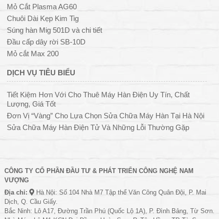
Mỏ Cắt Plasma AG60
Chuôi Dài Kẹp Kim Tig
Súng hàn Mig 501D và chi tiết
Đầu cấp dây rời SB-10D
Mỏ cắt Max 200
DỊCH VỤ TIÊU BIỂU
Tiết Kiệm Hơn Với Cho Thuê Máy Hàn Điện Uy Tín, Chất
Lượng, Giá Tốt
Đơn Vị “Vàng” Cho Lựa Chọn Sửa Chữa Máy Hàn Tại Hà Nội
Sửa Chữa Máy Hàn Điện Tử Và Những Lỗi Thường Gặp
CÔNG TY CỔ PHẦN ĐẦU TƯ & PHÁT TRIỂN CÔNG NGHỆ NAM
VƯỢNG
Địa chỉ:
Hà Nội: Số 104 Nhà M7 Tập thể Văn Công Quân Đội, P. Mai
Dịch, Q. Cầu Giấy.
Bắc Ninh: Lô A17, Đường Trần Phú (Quốc Lộ 1A), P. Đình Bảng, Từ Sơn.