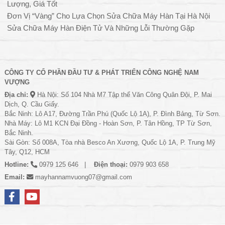
Lượng, Giá Tốt
Đơn Vị “Vàng” Cho Lựa Chọn Sửa Chữa Máy Hàn Tại Hà Nội
Sửa Chữa Máy Hàn Điện Tử Và Những Lỗi Thường Gặp
CÔNG TY CỔ PHẦN ĐẦU TƯ & PHÁT TRIỂN CÔNG NGHỆ NAM
VƯỢNG
Địa chỉ:
Hà Nội: Số 104 Nhà M7 Tập thể Văn Công Quân Đội, P. Mai
Dịch, Q. Cầu Giấy.
Bắc Ninh: Lô A17, Đường Trần Phú (Quốc Lộ 1A), P. Đình Bảng, Từ Sơn.
Nhà Máy: Lô M1 KCN Đại Đồng - Hoàn Sơn, P. Tân Hồng, TP Từ Sơn,
Bắc Ninh.
Sài Gòn: Số 008A, Tòa nhà Besco An Xương, Quốc Lộ 1A, P. Trung Mỹ
Tây, Q12, HCM
Hotline:
0979 125 646
Điện thoại:
0979 903 658
Email:
mayhannamvuong07@gmail.com