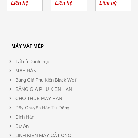
Tự Động
Liên hệ
Liên hệ
Liên hệ
CHP - 80
MÁY VÁT MÉP
Tất cả Danh mục
MÁY HÀN
Bảng Giá Phụ Kiện Black Wolf
BẢNG GIÁ PHỤ KIỆN HÀN
CHO THUÊ MÁY HÀN
Dây Chuyền Hàn Tự Động
Đinh Hàn
Dự Án
LINH KIỆN MÁY CẮT CNC