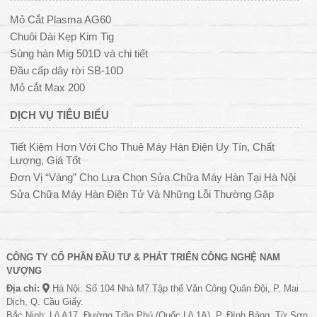
Mỏ Cắt Plasma AG60
Chuôi Dài Kẹp Kim Tig
Súng hàn Mig 501D và chi tiết
Đầu cấp dây rời SB-10D
Mỏ cắt Max 200
DỊCH VỤ TIÊU BIỂU
Tiết Kiệm Hơn Với Cho Thuê Máy Hàn Điện Uy Tín, Chất
Lượng, Giá Tốt
Đơn Vị “Vàng” Cho Lựa Chọn Sửa Chữa Máy Hàn Tại Hà Nội
Sửa Chữa Máy Hàn Điện Tử Và Những Lỗi Thường Gặp
CÔNG TY CỔ PHẦN ĐẦU TƯ & PHÁT TRIỂN CÔNG NGHỆ NAM
VƯỢNG
Địa chỉ:
Hà Nội: Số 104 Nhà M7 Tập thể Văn Công Quân Đội, P. Mai
Dịch, Q. Cầu Giấy.
Bắc Ninh: Lô A17, Đường Trần Phú (Quốc Lộ 1A), P. Đình Bảng, Từ Sơn.