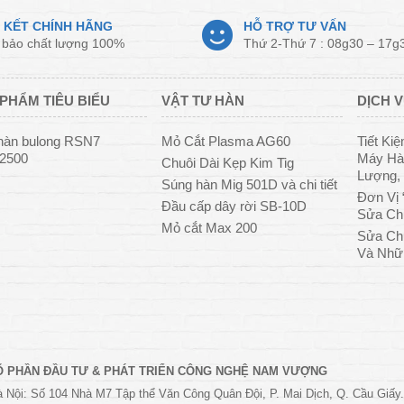
 KẾT CHÍNH HÃNG
HỖ TRỢ TƯ VẤN
bảo chất lượng 100%
Thứ 2-Thứ 7 : 08g30 – 17g
PHẨM TIÊU BIỂU
VẬT TƯ HÀN
DỊCH V
hàn bulong RSN7
Mỏ Cắt Plasma AG60
Tiết Ki
/2500
Máy Hàn
Chuôi Dài Kẹp Kim Tig
Lượng, 
Súng hàn Mig 501D và chi tiết
Đơn Vị 
Đầu cấp dây rời SB-10D
Sửa Ch
Mỏ cắt Max 200
Sửa Ch
Và Nhữ
Ổ PHẦN ĐẦU TƯ & PHÁT TRIỂN CÔNG NGHỆ NAM VƯỢNG
 Nội: Số 104 Nhà M7 Tập thể Văn Công Quân Đội, P. Mai Dịch, Q. Cầu Giấy.