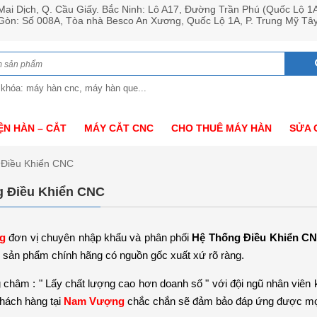
ai Dịch, Q. Cầu Giấy. Bắc Ninh: Lô A17, Đường Trần Phú (Quốc Lộ 1
 Gòn: Số 008A, Tòa nhà Besco An Xương, Quốc Lộ 1A, P. Trung Mỹ Tâ
 khóa: máy hàn cnc, máy hàn que...
ỆN HÀN – CẮT
MÁY CẮT CNC
CHO THUÊ MÁY HÀN
SỬA 
 Điều Khiển CNC
g Điều Khiển CNC
g
đơn vị chuyên nhập khẩu và phân phối
Hệ Thống Điều Khiển C
sản phẩm chính hãng có nguồn gốc xuất xứ rõ ràng.
châm : " Lấy chất lượng cao hơn doanh số " với đội ngũ nhân viên kỹ
hách hàng tại
Nam Vượng
chắc chắn sẽ đảm bảo đáp ứng được mọi