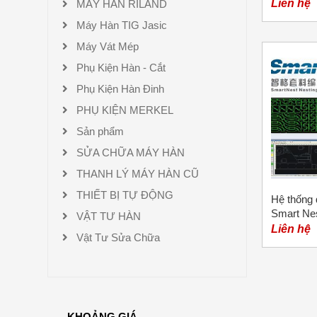
Liên hệ
MÁY HÀN RILAND
Máy Hàn TIG Jasic
Máy Vát Mép
Phụ Kiện Hàn - Cắt
Phụ Kiện Hàn Đinh
PHỤ KIỆN MERKEL
Sản phẩm
SỬA CHỮA MÁY HÀN
THANH LÝ MÁY HÀN CŨ
THIẾT BỊ TỰ ĐỘNG
Hệ thống 
Smart Ne
VẬT TƯ HÀN
Liên hệ
Vật Tư Sửa Chữa
KHOẢNG GIÁ