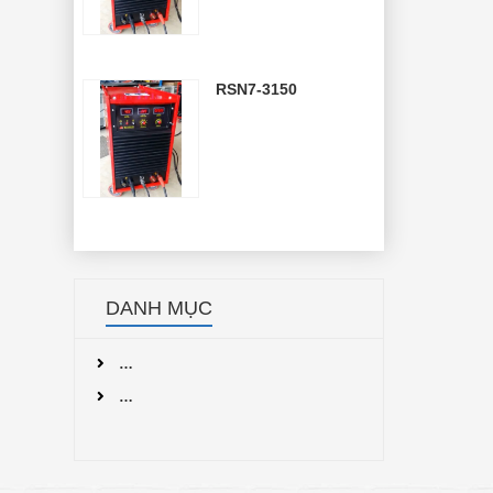
RSN7-3150
DANH MỤC
…
…