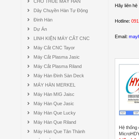
CHO THUÊ MÁY HÀN
Hãy liên hệ
Dây Chuyền Hàn Tự Động
Đinh Hàn
Hotline:
091
Dự Án
Email:
may
LINH KIỆN MÁY CẮT CNC
Máy Cắt CNC Tayor
Máy Cắt Plasma Jasic
Máy Cắt Plasma Riland
Máy Hàn Đinh Sàn Deck
MÁY HÀN MERKEL
Máy Hàn MIG Jaisc
Máy Hàn Que Jasic
Máy Hàn Que Lucky
Máy Hàn Que Riland
Hệ thống 
Máy Hàn Que Tân Thành
MicroHD