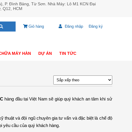
A), P. Đình Bảng, Từ Sơn. Nhà Máy: Lô M1 KCN Đại
y, Q12, HCM
Giỏ hàng
Đăng nhập
Đăng ký
CHỮA MÁY HÀN
DỰ ÁN
TIN TỨC
NC
hàng đầu tại Việt Nam sẽ giúp quý khách an tâm khi sử
 thuật và đội ngũ chuyên gia tư vấn và đặc biệt là chế độ
 yêu cầu của quý khách hàng.