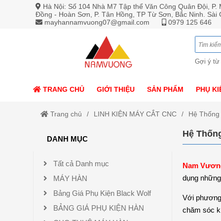
Hà Nội: Số 104 Nhà M7 Tập thể Văn Công Quân Đội, P. M
Đồng - Hoàn Sơn, P. Tân Hồng, TP Từ Sơn, Bắc Ninh. Sài
mayhannamvuong07@gmail.com
0979 125 646
Gợi ý từ
TRANG CHỦ
GIỚI THIỆU
SẢN PHẨM
PHỤ KI
Trang chủ
LINH KIỆN MÁY CẮT CNC
Hệ Thống
Hệ Thốn
DANH MỤC
Tất cả Danh mục
Nam Vươn
dụng những 
MÁY HÀN
Bảng Giá Phụ Kiện Black Wolf
Với phương 
BẢNG GIÁ PHỤ KIỆN HÀN
chăm sóc k