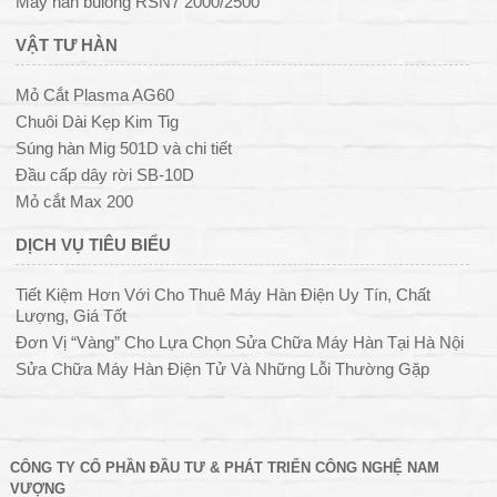
Máy hàn bulong RSN7 2000/2500
VẬT TƯ HÀN
Mỏ Cắt Plasma AG60
Chuôi Dài Kẹp Kim Tig
Súng hàn Mig 501D và chi tiết
Đầu cấp dây rời SB-10D
Mỏ cắt Max 200
DỊCH VỤ TIÊU BIỂU
Tiết Kiệm Hơn Với Cho Thuê Máy Hàn Điện Uy Tín, Chất
Lượng, Giá Tốt
Đơn Vị “Vàng” Cho Lựa Chọn Sửa Chữa Máy Hàn Tại Hà Nội
Sửa Chữa Máy Hàn Điện Tử Và Những Lỗi Thường Gặp
CÔNG TY CỔ PHẦN ĐẦU TƯ & PHÁT TRIỂN CÔNG NGHỆ NAM
VƯỢNG