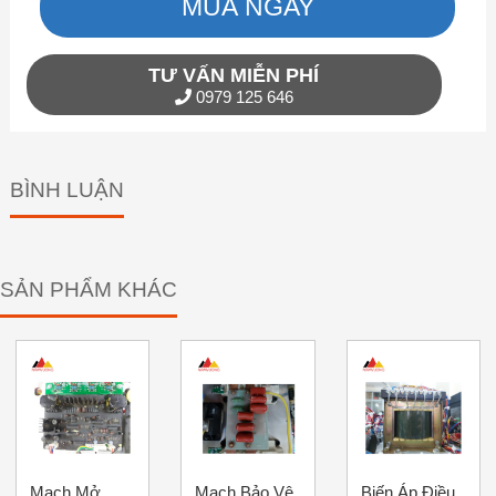
MUA NGAY
TƯ VẤN MIỄN PHÍ
0979 125 646
BÌNH LUẬN
SẢN PHẨM KHÁC
Mạch Mở
Mạch Bảo Vệ
Biến Áp Điều