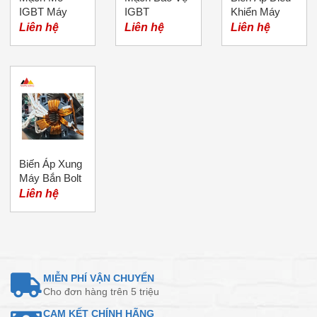
IGBT Máy
IGBT
Khiển Máy
Bolt
Bolt
Liên hệ
Liên hệ
Liên hệ
Biến Áp Xung
Máy Bắn Bolt
Liên hệ
MIỄN PHÍ VẬN CHUYỂN
Cho đơn hàng trên 5 triệu
CAM KẾT CHÍNH HÃNG