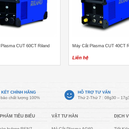
 Plasma CUT 60CT Riland
Máy Cắt Plasma CUT 40CT R
Liên hệ
 KẾT CHÍNH HÃNG
HỖ TRỢ TƯ VẤN
bảo chất lượng 100%
Thứ 2-Thứ 7 : 08g30 – 17g
PHẨM TIÊU BIỂU
VẬT TƯ HÀN
DỊCH V
hàn bulong RSN7
Mỏ Cắt Plasma AG60
Tiết Ki