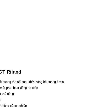
GT Riland
ồ quang tần số cao, khởi động hồ quang êm ái
mất pha, hoạt động an toàn
à thủ công
g
ch hàng công nghiệp