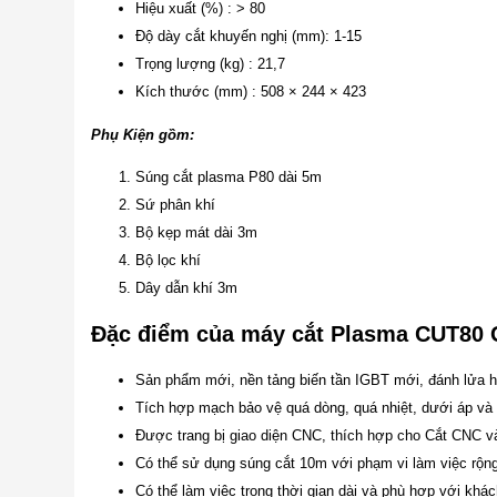
Hiệu xuất (%) : > 80
Độ dày cắt khuyến nghị (mm): 1-15
Trọng lượng (kg) : 21,7
Kích thước (mm) : 508 × 244 × 423
Phụ Kiện gồm:
Súng cắt plasma P80 dài 5m
Sứ phân khí
Bộ kẹp mát dài 3m
Bộ lọc khí
Dây dẫn khí 3m
Đặc điểm của máy cắt Plasma CUT80 
Sản phẩm mới, nền tảng biến tần IGBT mới, đánh lửa h
Tích hợp mạch bảo vệ quá dòng, quá nhiệt, dưới áp và 
Được trang bị giao diện CNC, thích hợp cho Cắt CNC v
Có thể sử dụng súng cắt 10m với phạm vi làm việc rộn
Có thể làm việc trong thời gian dài và phù hợp với khá