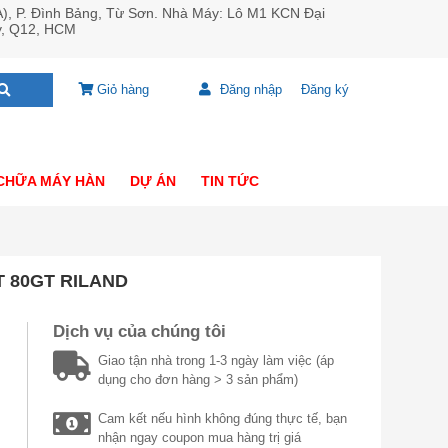
A), P. Đình Bảng, Từ Sơn. Nhà Máy: Lô M1 KCN Đại
y, Q12, HCM
Giỏ hàng
Đăng nhập
Đăng ký
CHỮA MÁY HÀN
DỰ ÁN
TIN TỨC
 80GT RILAND
Dịch vụ của chúng tôi
Giao tận nhà trong 1-3 ngày làm việc (áp
dụng cho đơn hàng > 3 sản phẩm)
Cam kết nếu hình không đúng thực tế, bạn
nhận ngay coupon mua hàng trị giá