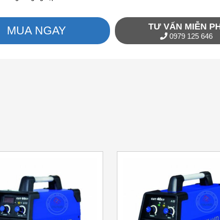
TƯ VẤN MIỄN PH
MUA NGAY
0979 125 646