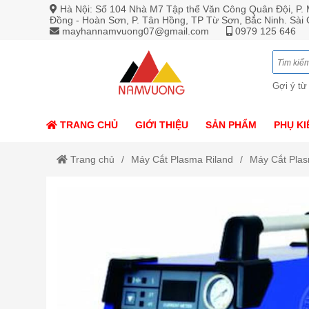
Hà Nội: Số 104 Nhà M7 Tập thể Văn Công Quân Đội, P. M
Đồng - Hoàn Sơn, P. Tân Hồng, TP Từ Sơn, Bắc Ninh. Sài
mayhannamvuong07@gmail.com
0979 125 646
Gợi ý từ
TRANG CHỦ
GIỚI THIỆU
SẢN PHẨM
PHỤ KI
Trang chủ
Máy Cắt Plasma Riland
Máy Cắt Pla