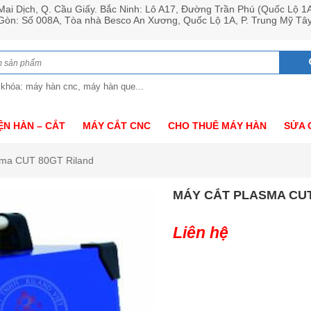
ai Dịch, Q. Cầu Giấy. Bắc Ninh: Lô A17, Đường Trần Phú (Quốc Lộ 1
 Gòn: Số 008A, Tòa nhà Besco An Xương, Quốc Lộ 1A, P. Trung Mỹ Tâ
 khóa: máy hàn cnc, máy hàn que...
ỆN HÀN – CẮT
MÁY CẮT CNC
CHO THUÊ MÁY HÀN
SỬA 
sma CUT 80GT Riland
MÁY CẮT PLASMA CUT
Liên hệ