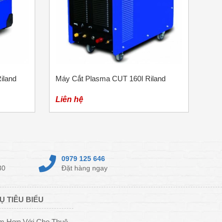
iland
Máy Cắt Plasma CUT 160I Riland
Liên hệ
0979 125 646
30
Đặt hàng ngay
Ụ TIÊU BIỂU
ệm Hơn Với Cho Thuê