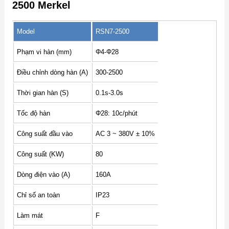
2500 Merkel
Model
RSN7-2500
Phạm vi hàn (mm)
Φ4-Φ28
Điều chỉnh dòng hàn (A)
300-2500
Thời gian hàn (S)
0.1s-3.0s
Tốc độ hàn
Φ28: 10c/phút
Công suất đầu vào
AC 3 ~ 380V ± 10%
Công suất (KW)
80
Dòng điện vào (A)
160A
Chỉ số an toàn
IP23
Làm mát
F