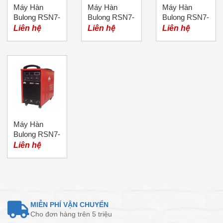
Máy Hàn
Máy Hàn
Máy Hàn
Bulong RSN7-
Bulong RSN7-
Bulong RSN7-
3150 Merkel
2000 Merkel
1200 Merkel
Liên hệ
Liên hệ
Liên hệ
(01 Súng)
Mini
Máy Hàn
Bulong RSN7-
1600 Merkel
Liên hệ
MIỄN PHÍ VẬN CHUYỂN
Cho đơn hàng trên 5 triệu