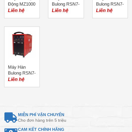
Động MZ1000
Bulong RSN7-
Bulong RSN7-
3150 Merkel
1200 Merkel
Liên hệ
Liên hệ
Liên hệ
(01 Súng)
Máy Hàn
Bulong RSN7-
1600 Merkel
Liên hệ
MIỄN PHÍ VẬN CHUYỂN
Cho đơn hàng trên 5 triệu
CAM KẾT CHÍNH HÃNG