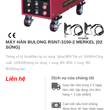
MÁY HÀN BULONG RSN7-3150-2 MERKEL (02
SÚNG)
Thông số kỹ thuậtĐiện áp sử dụng: 3pha/380VTần số: 50/60HzCông
suất: 120KWBulong sử dụng: 1 súng: Ø4- Ø36; 2 súng: Ø4-
Ø20Dòng hàn...
Liên hệ
Dịch vụ của chúng tôi
Giao tận nhà trong 1-3 ngày
làm việc (áp dụng cho đơn
hàng > 3 sản phẩm)
Cam kết nếu hình không
đúng thực tế, bạn nhận ngay