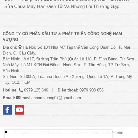
Sửa Chữa Máy Hàn Điện Tử Và Những Lỗi Thường Gặp
CÔNG TY CỔ PHẦN ĐẦU TƯ & PHÁT TRIỂN CÔNG NGHỆ NAM
VƯỢNG
Địa chỉ:
Hà Nội: Số 104 Nhà M7 Tập thể Văn Công Quân Đội, P. Mai
Dịch, Q. Cầu Giấy.
Bắc Ninh: Lô A17, Đường Trần Phú (Quốc Lộ 1A), P. Đình Bảng, Từ Sơn.
Nhà Máy: Lô M1 KCN Đại Đồng - Hoàn Sơn, P. Tân Hồng, TP Từ Sơn,
Bắc Ninh.
Sài Gòn: Số 008A, Tòa nhà Besco An Xương, Quốc Lộ 1A, P. Trung Mỹ
Tây, Q12, HCM
Hotline:
0979 125 646
Điện thoại:
0979 903 658
Email:
mayhannamvuong07@gmail.com
Bản quyền © 2026
Máy hàn Nam Vượng
- Toàn bộ phiên bản.