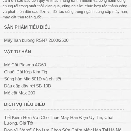
cảm ơn sâu sắc đến quý vị khách hàng đã tín nhiệm và đồng hành cùng
chúng tôi trong suốt thời gian qua, cũng như lời chúc hợp tác thành công
và phát triển đến các đơn vị, đối tác cùng trong ngành cung cấp máy hàn,
máy cắt trên toàn quốc.
SẢN PHẨM TIÊU BIỂU
Máy hàn bulong RSN7 2000/2500
VẬT TƯ HÀN
Mỏ Cắt Plasma AG60
Chuôi Dài Kẹp Kim Tig
Súng hàn Mig 501D và chi tiết
Đầu cấp dây rời SB-10D
Mỏ cắt Max 200
DỊCH VỤ TIÊU BIỂU
Tiết Kiệm Hơn Với Cho Thuê Máy Hàn Điện Uy Tín, Chất
Lượng, Giá Tốt
Đơn Vị “Vàng” Cho Lựa Chọn Sửa Chữa Máy Hàn Tại Hà Nội