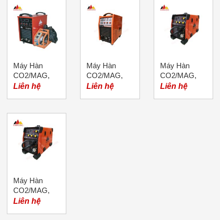
Máy Hàn
Máy Hàn
Máy Hàn
CO2/MAG,
CO2/MAG,
CO2/MAG,
Hiệu Merkel,
Hiệu Merkel,
Hiệu Merkel,
Liên hệ
Liên hệ
Liên hệ
Model MIG-
Model NB-500
Model MIG-
500MKII
200 (Mini)
Máy Hàn
CO2/MAG,
Hiệu Merkel,
Liên hệ
Model MIG-
250 (Mini)