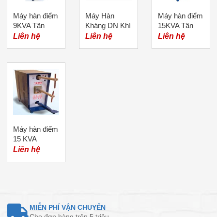
Máy hàn điểm
Máy Hàn
Máy hàn điểm
9KVA Tân
Kháng DN Khí
15KVA Tân
Thành
Nén AC
Thành
Liên hệ
Liên hệ
Liên hệ
Máy hàn điểm
15 KVA
Liên hệ
MIỄN PHÍ VẬN CHUYỂN
Cho đơn hàng trên 5 triệu