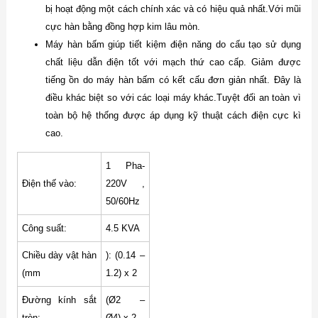
bị hoạt động một cách chính xác và có hiệu quả nhất.Với mũi
cực hàn bằng đồng hợp kim lâu mòn.
Máy hàn bấm giúp tiết kiệm điện năng do cấu tạo sử dụng
chất liệu dẫn điện tốt với mạch thứ cao cấp. Giảm được
tiếng ồn do máy hàn bấm có kết cấu đơn giản nhất. Đây là
điều khác biệt so với các loại máy khác.Tuyệt đối an toàn vì
toàn bộ hệ thống được áp dụng kỹ thuật cách điện cực kì
cao.
1 Pha-
Điện thế vào:
220V ,
50/60Hz
Công suất:
4.5 KVA
Chiều dày vật hàn
): (0.14 –
(mm
1.2) x 2
Đường kính sắt
(Ø2 –
tròn:
Ø4) x 2