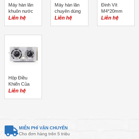
Máy hàn lăn
Máy hàn lăn
Đinh Vít
khuôn nước
chuyên dùng
M4*20mm
đá
Liên hệ
Liên hệ
Liên hệ
Hộp Điều
Khiển Của
Đầu Cấp Dây
Liên hệ
Máy Hàn Mig
MIỄN PHÍ VẬN CHUYỂN
Cho đơn hàng trên 5 triệu