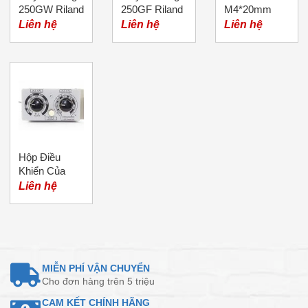
250GW Riland
250GF Riland
M4*20mm
Liên hệ
Liên hệ
Liên hệ
Hộp Điều
Khiển Của
Đầu Cấp Dây
Liên hệ
Máy Hàn Mig
MIỄN PHÍ VẬN CHUYỂN
Cho đơn hàng trên 5 triệu
CAM KẾT CHÍNH HÃNG