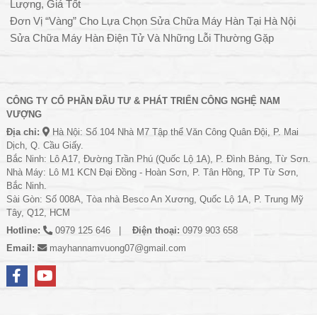
Lượng, Giá Tốt
Đơn Vị “Vàng” Cho Lựa Chọn Sửa Chữa Máy Hàn Tại Hà Nội
Sửa Chữa Máy Hàn Điện Tử Và Những Lỗi Thường Gặp
CÔNG TY CỔ PHẦN ĐẦU TƯ & PHÁT TRIỂN CÔNG NGHỆ NAM
VƯỢNG
Địa chỉ:
Hà Nội: Số 104 Nhà M7 Tập thể Văn Công Quân Đội, P. Mai
Dịch, Q. Cầu Giấy.
Bắc Ninh: Lô A17, Đường Trần Phú (Quốc Lộ 1A), P. Đình Bảng, Từ Sơn.
Nhà Máy: Lô M1 KCN Đại Đồng - Hoàn Sơn, P. Tân Hồng, TP Từ Sơn,
Bắc Ninh.
Sài Gòn: Số 008A, Tòa nhà Besco An Xương, Quốc Lộ 1A, P. Trung Mỹ
Tây, Q12, HCM
Hotline:
0979 125 646
Điện thoại:
0979 903 658
Email:
mayhannamvuong07@gmail.com