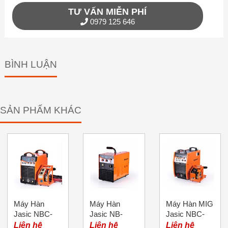
TƯ VẤN MIỄN PHÍ
0979 125 646
BÌNH LUẬN
SẢN PHẨM KHÁC
Máy Hàn
Máy Hàn
Máy Hàn MIG
Jasic NBC-
Jasic NB-
Jasic NBC-
350 (N216)
250E
500 (N388)
Liên hệ
Liên hệ
Liên hệ