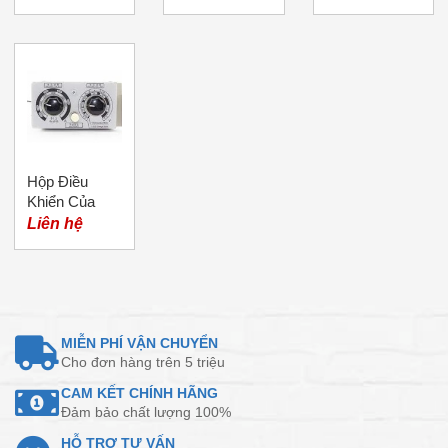
Hộp Điều
Khiển Của
Đầu Cấp Dây
Liên hệ
Máy Hàn Mig
MIỄN PHÍ VẬN CHUYỂN
Cho đơn hàng trên 5 triệu
CAM KẾT CHÍNH HÃNG
Đảm bảo chất lượng 100%
HỖ TRỢ TƯ VẤN