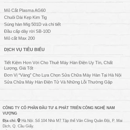
Mỏ Cắt Plasma AG60
Chuôi Dài Kẹp Kim Tig
Súng hàn Mig 501D và chi tiết
Đầu cấp dây rời SB-10D
Mỏ cắt Max 200
DỊCH VỤ TIÊU BIỂU
Tiết Kiệm Hơn Với Cho Thuê Máy Hàn Điện Uy Tín, Chất
Lượng, Giá Tốt
Đơn Vị “Vàng” Cho Lựa Chọn Sửa Chữa Máy Hàn Tại Hà Nội
Sửa Chữa Máy Hàn Điện Tử Và Những Lỗi Thường Gặp
CÔNG TY CỔ PHẦN ĐẦU TƯ & PHÁT TRIỂN CÔNG NGHỆ NAM
VƯỢNG
Địa chỉ:
Hà Nội: Số 104 Nhà M7 Tập thể Văn Công Quân Đội, P. Mai
Dịch, Q. Cầu Giấy.