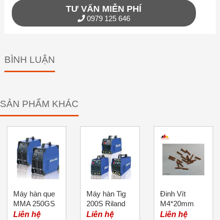
TƯ VẤN MIỄN PHÍ
0979 125 646
BÌNH LUẬN
SẢN PHẨM KHÁC
Máy hàn que
Máy hàn Tig
Đinh Vít
MMA 250GS
200S Riland
M4*20mm
Riland
Liên hệ
Liên hệ
Liên hệ