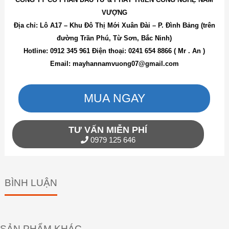
VƯỢNG
Địa chỉ: Lô A17 – Khu Đô Thị Mới Xuân Đài – P. Đình Bảng (trên
đường Trần Phú, Từ Sơn, Bắc Ninh)
Hotline: 0912 345 961 Điện thoại: 0241 654 8866 ( Mr . An )
Email: mayhannamvuong07@gmail.com
MUA NGAY
TƯ VẤN MIỄN PHÍ
0979 125 646
BÌNH LUẬN
SẢN PHẨM KHÁC