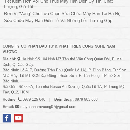
Tiết Kiệm Hơn Với Cho Thuê Máy Hàn Điện Uy Tín, Chất
Lượng, Giá Tốt
Đơn Vị “Vàng” Cho Lựa Chọn Sửa Chữa Máy Hàn Tại Hà Nội
Sửa Chữa Máy Hàn Điện Tử Và Những Lỗi Thường Gặp
CÔNG TY CỔ PHẦN ĐẦU TƯ & PHÁT TRIỂN CÔNG NGHỆ NAM
VƯỢNG
Địa chỉ:
Hà Nội: Số 104 Nhà M7 Tập thể Văn Công Quân Đội, P. Mai
Dịch, Q. Cầu Giấy.
Bắc Ninh: Lô A17, Đường Trần Phú (Quốc Lộ 1A), P. Đình Bảng, Từ Sơn.
Nhà Máy: Lô M1 KCN Đại Đồng - Hoàn Sơn, P. Tân Hồng, TP Từ Sơn,
Bắc Ninh.
Sài Gòn: Số 008A, Tòa nhà Besco An Xương, Quốc Lộ 1A, P. Trung Mỹ
Tây, Q12, HCM
Hotline:
0979 125 646
Điện thoại:
0979 903 658
Email:
mayhannamvuong07@gmail.com