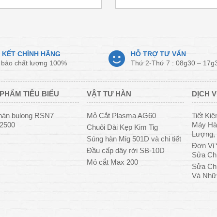
 KẾT CHÍNH HÃNG
HỖ TRỢ TƯ VẤN
bảo chất lượng 100%
Thứ 2-Thứ 7 : 08g30 – 17g
PHẨM TIÊU BIỂU
VẬT TƯ HÀN
DỊCH V
hàn bulong RSN7
Mỏ Cắt Plasma AG60
Tiết Ki
/2500
Máy Hàn
Chuôi Dài Kẹp Kim Tig
Lượng, 
Súng hàn Mig 501D và chi tiết
Đơn Vị 
Đầu cấp dây rời SB-10D
Sửa Ch
Mỏ cắt Max 200
Sửa Ch
Và Nhữ