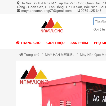
Hà Nội: Số 104 Nhà M7 Tập thể Văn Công Quân Đội, P. M
Đồng - Hoàn Sơn, P. Tân Hồng, TP Từ Sơn, Bắc Ninh. Sài
mayhannamvuong07@gmail.com
0979 125 646
Gợi ý từ
TRANG CHỦ
GIỚI THIỆU
SẢN PHẨM
PHỤ KI
Trang chủ
MÁY HÀN MERKEL
Máy Hàn Que Me