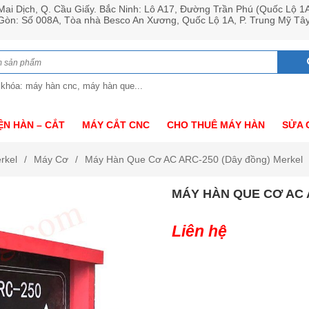
ai Dịch, Q. Cầu Giấy. Bắc Ninh: Lô A17, Đường Trần Phú (Quốc Lộ 1
 Gòn: Số 008A, Tòa nhà Besco An Xương, Quốc Lộ 1A, P. Trung Mỹ Tâ
 khóa: máy hàn cnc, máy hàn que...
ỆN HÀN – CẮT
MÁY CẮT CNC
CHO THUÊ MÁY HÀN
SỬA 
rkel
Máy Cơ
Máy Hàn Que Cơ AC ARC-250 (Dây đồng) Merkel
MÁY HÀN QUE CƠ AC 
Liên hệ