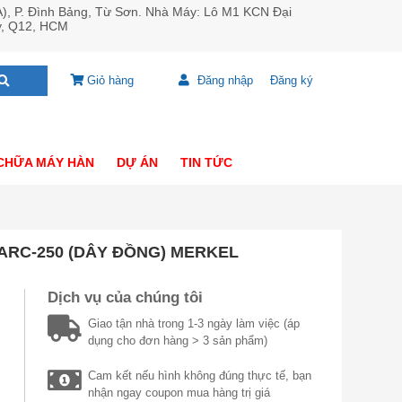
A), P. Đình Bảng, Từ Sơn. Nhà Máy: Lô M1 KCN Đại
y, Q12, HCM
Giỏ hàng
Đăng nhập
Đăng ký
CHỮA MÁY HÀN
DỰ ÁN
TIN TỨC
ARC-250 (DÂY ĐỒNG) MERKEL
Dịch vụ của chúng tôi
Giao tận nhà trong 1-3 ngày làm việc (áp
dụng cho đơn hàng > 3 sản phẩm)
Cam kết nếu hình không đúng thực tế, bạn
nhận ngay coupon mua hàng trị giá