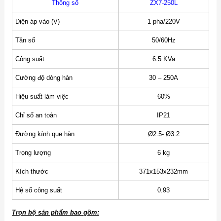
Thông số
ZX7-250L
Điện áp vào (V)
1 pha/220V
Tần số
50/60Hz
Công suất
6.5 KVa
Cường độ dòng hàn
30 – 250A
Hiệu suất làm việc
60%
Chỉ số an toàn
IP21
Đường kính que hàn
Ø2.5- Ø3.2
Trọng lượng
6 kg
Kích thước
371x153x232mm
Hệ số công suất
0.93
Trọn bộ sản phẩm bao gồm: