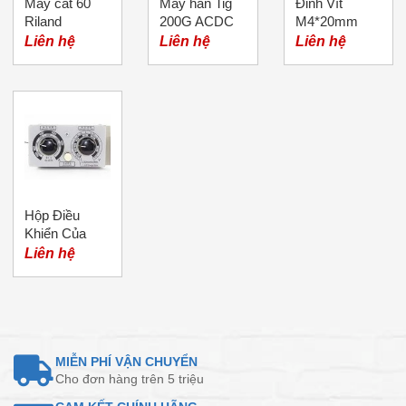
Máy cắt 60
Máy hàn Tig
Đinh Vít
Riland
200G ACDC
M4*20mm
Riland
Liên hệ
Liên hệ
Liên hệ
Hộp Điều
Khiển Của
Đầu Cấp Dây
Liên hệ
Máy Hàn Mig
MIỄN PHÍ VẬN CHUYỂN
Cho đơn hàng trên 5 triệu