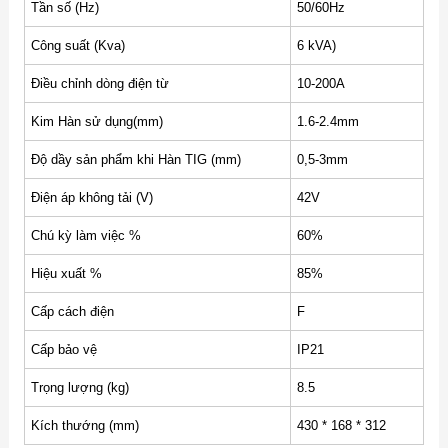
Tần số (Hz)
50/60Hz
Công suất (Kva)
6 kVA)
Điều chỉnh dòng điện từ
10-200A
Kim Hàn sử dụng(mm)
1.6-2.4mm
Độ dầy sản phẩm khi Hàn TIG (mm)
0,5-3mm
Điện áp không tải (V)
42V
Chú kỳ làm việc %
60%
Hiệu xuất %
85%
Cấp cách điện
F
Cấp bảo vệ
IP21
Trọng lượng (kg)
8.5
Kích thướng (mm)
430 * 168 * 312