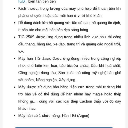
IGBT
biến tần tiên tiến
Kích thước, trọng lượng của máy phù hợp để thuận tiện khi
phải di chuyển hoặc các mối hàn ở vị trí khó khăn.
Dễ dàng đánh lửa hồ quang với tần số cao, hồ quang ổn định,
ít bắn tóe cho mối hàn bền đẹp sáng bóng.
TIG 250S được ứng dụng trong nhiều lĩnh vực như thi công
cầu thang, hàng rào, xe đạp, trang trí và quảng cáo ngoài trời,
v.v.
Máy hàn TIG Jasic được ứng đụng nhiều trong công nghiệp
như: chế biến kim loại, bảo trì/sửa chữa, Dầu khí-hoá chất,
Công nghiệp đóng tàu, Sản xuất thủ công mỹ nghệ-bàn ghế
sắt-nhôm, Nông nghiệp, Xây dựng.
Máy được sử dụng hàn bằng điện cực trong môi trường khí
trơ bảo vệ có thể dùng để hàn nhôm hay magie hoặc thép
không gỉ,… cùng với các loại thép Cacbon thấp với độ dày
khác nhau.
Máy hàn có 1 chức năng: Hàn TIG (Argon)