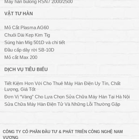
Máy hàn bulong RSN7 2000/2500
VẬT TƯ HÀN
Mỏ Cắt Plasma AG60
Chuôi Dài Kẹp Kim Tig
Súng hàn Mig 501D và chi tiết
Đầu cấp dây rời SB-10D
Mỏ cắt Max 200
DỊCH VỤ TIÊU BIỂU
Tiết Kiệm Hơn Với Cho Thuê Máy Hàn Điện Uy Tín, Chất
Lượng, Giá Tốt
Đơn Vị “Vàng” Cho Lựa Chọn Sửa Chữa Máy Hàn Tại Hà Nội
Sửa Chữa Máy Hàn Điện Tử Và Những Lỗi Thường Gặp
CÔNG TY CỔ PHẦN ĐẦU TƯ & PHÁT TRIỂN CÔNG NGHỆ NAM
VƯỢNG