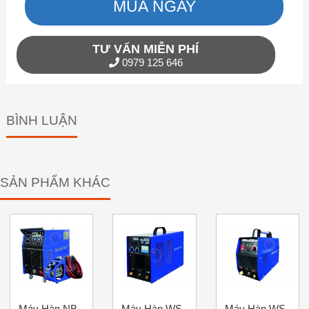
MUA NGAY
TƯ VẤN MIỄN PHÍ
0979 125 646
BÌNH LUẬN
SẢN PHẨM KHÁC
Máy Hàn NB
Máy Hàn WS
Máy Hàn WS