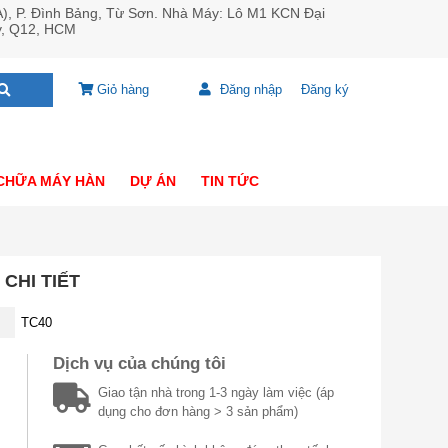
A), P. Đình Bảng, Từ Sơn. Nhà Máy: Lô M1 KCN Đại
y, Q12, HCM
Giỏ hàng
Đăng nhập
Đăng ký
CHỮA MÁY HÀN
DỰ ÁN
TIN TỨC
 CHI TIẾT
TC40
Dịch vụ của chúng tôi
Giao tận nhà trong 1-3 ngày làm việc (áp
dụng cho đơn hàng > 3 sản phẩm)