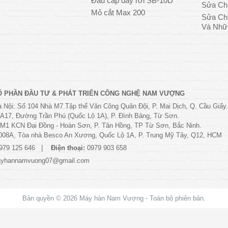
Đầu cấp dây rời SB-10D
Sửa Ch
Mỏ cắt Max 200
Sửa Ch
Và Nhữ
Ổ PHẦN ĐẦU TƯ & PHÁT TRIỂN CÔNG NGHỆ NAM VƯỢNG
 Nội: Số 104 Nhà M7 Tập thể Văn Công Quân Đội, P. Mai Dịch, Q. Cầu Giấy.
 A17, Đường Trần Phú (Quốc Lộ 1A), P. Đình Bảng, Từ Sơn.
M1 KCN Đại Đồng - Hoàn Sơn, P. Tân Hồng, TP Từ Sơn, Bắc Ninh.
008A, Tòa nhà Besco An Xương, Quốc Lộ 1A, P. Trung Mỹ Tây, Q12, HCM
979 125 646
Điện thoại:
0979 903 658
yhannamvuong07@gmail.com
Bản quyền © 2026
Máy hàn Nam Vượng
- Toàn bộ phiên bản.