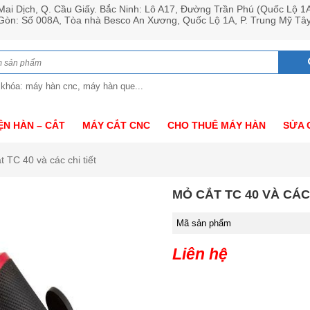
ai Dịch, Q. Cầu Giấy. Bắc Ninh: Lô A17, Đường Trần Phú (Quốc Lộ 1
 Gòn: Số 008A, Tòa nhà Besco An Xương, Quốc Lộ 1A, P. Trung Mỹ Tâ
 khóa: máy hàn cnc, máy hàn que...
ỆN HÀN – CẮT
MÁY CẮT CNC
CHO THUÊ MÁY HÀN
SỬA 
t TC 40 và các chi tiết
MỎ CẮT TC 40 VÀ CÁC
Mã sản phẩm
Liên hệ