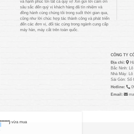
và hạnh phúc tới tất cả quý vị! Xin gửi lời cảm ơn
sâu sắc đến quý vị khách hàng đã tín nhiệm và
đồng hành cùng chúng tôi trong suốt thời gian qua,
cũng như lời chúc hợp tác thành công và phát triển
đến các đơn vị, đối tác cùng trong ngành cung cấp
máy hàn, máy cắt trên toàn quốc.
CÔNG TY C
Địa chỉ:
Hà
Bắc Ninh: Lô
Nhà Máy: Lô 
Sài Gòn: Số 
Hotline:
0
Email:
ma
(******)
vừa mua
.
.
.