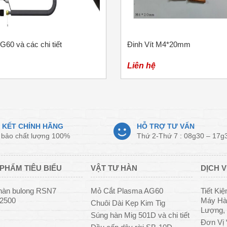
G60 và các chi tiết
Đinh Vít M4*20mm
Liên hệ
 KẾT CHÍNH HÃNG
HỖ TRỢ TƯ VẤN
bảo chất lượng 100%
Thứ 2-Thứ 7 : 08g30 – 17g
PHẨM TIÊU BIỂU
VẬT TƯ HÀN
DỊCH V
hàn bulong RSN7
Mỏ Cắt Plasma AG60
Tiết Ki
/2500
Máy Hàn
Chuôi Dài Kẹp Kim Tig
Lượng, 
Súng hàn Mig 501D và chi tiết
Đơn Vị 