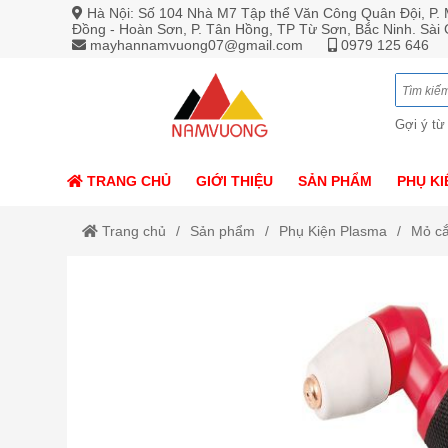
Hà Nội: Số 104 Nhà M7 Tập thể Văn Công Quân Đội, P. M
Đồng - Hoàn Sơn, P. Tân Hồng, TP Từ Sơn, Bắc Ninh. Sài
mayhannamvuong07@gmail.com
0979 125 646
Gợi ý từ
TRANG CHỦ
GIỚI THIỆU
SẢN PHẨM
PHỤ KI
Trang chủ
Sản phẩm
Phụ Kiện Plasma
Mỏ cắ