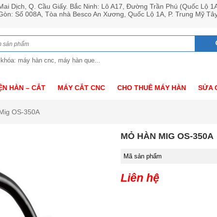
ai Dịch, Q. Cầu Giấy. Bắc Ninh: Lô A17, Đường Trần Phú (Quốc Lộ 1
 Gòn: Số 008A, Tòa nhà Besco An Xương, Quốc Lộ 1A, P. Trung Mỹ Tâ
 khóa: máy hàn cnc, máy hàn que...
ỆN HÀN – CẮT
MÁY CẮT CNC
CHO THUÊ MÁY HÀN
SỬA 
Mig OS-350A
MỎ HÀN MIG OS-350A
Mã sản phẩm
Liên hệ