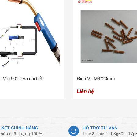
 Mig 501D và chi tiết
Đinh Vít M4*20mm
Liên hệ
 KẾT CHÍNH HÃNG
HỖ TRỢ TƯ VẤN
bảo chất lượng 100%
Thứ 2-Thứ 7 : 08g30 – 17g