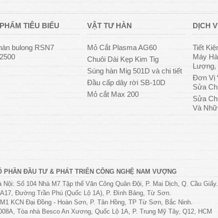
PHẨM TIÊU BIỂU
VẬT TƯ HÀN
DỊCH V
hàn bulong RSN7
Mỏ Cắt Plasma AG60
Tiết Ki
/2500
Máy Hàn
Chuôi Dài Kẹp Kim Tig
Lượng, 
Súng hàn Mig 501D và chi tiết
Đơn Vị 
Đầu cấp dây rời SB-10D
Sửa Ch
Mỏ cắt Max 200
Sửa Ch
Và Nhữ
Ổ PHẦN ĐẦU TƯ & PHÁT TRIỂN CÔNG NGHỆ NAM VƯỢNG
 Nội: Số 104 Nhà M7 Tập thể Văn Công Quân Đội, P. Mai Dịch, Q. Cầu Giấy.
 A17, Đường Trần Phú (Quốc Lộ 1A), P. Đình Bảng, Từ Sơn.
M1 KCN Đại Đồng - Hoàn Sơn, P. Tân Hồng, TP Từ Sơn, Bắc Ninh.
008A, Tòa nhà Besco An Xương, Quốc Lộ 1A, P. Trung Mỹ Tây, Q12, HCM