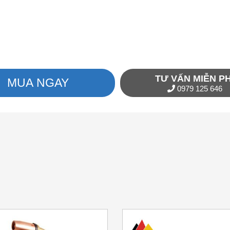
TƯ VẤN MIỄN PH
MUA NGAY
0979 125 646