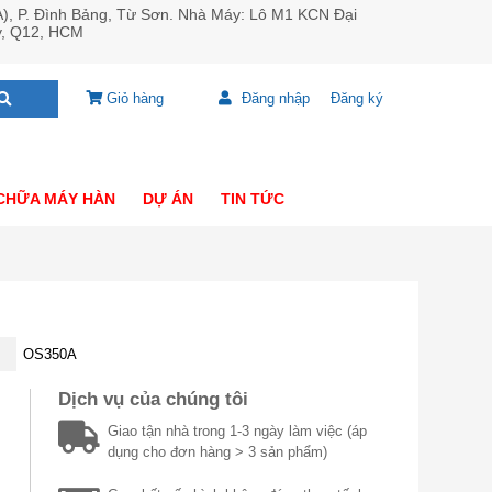
A), P. Đình Bảng, Từ Sơn. Nhà Máy: Lô M1 KCN Đại
y, Q12, HCM
Giỏ hàng
Đăng nhập
Đăng ký
CHỮA MÁY HÀN
DỰ ÁN
TIN TỨC
OS350A
Dịch vụ của chúng tôi
Giao tận nhà trong 1-3 ngày làm việc (áp
dụng cho đơn hàng > 3 sản phẩm)