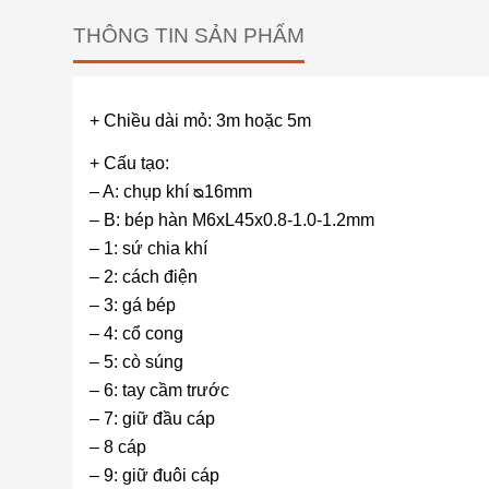
THÔNG TIN SẢN PHẨM
+ Chiều dài mỏ: 3m hoặc 5m
+ Cấu tạo:
– A: chụp khí ᴓ16mm
– B: bép hàn M6xL45x0.8-1.0-1.2mm
– 1: sứ chia khí
– 2: cách điện
– 3: gá bép
– 4: cổ cong
– 5: cò súng
– 6: tay cầm trước
– 7: giữ đầu cáp
– 8 cáp
– 9: giữ đuôi cáp