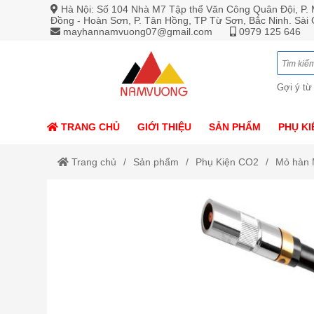
Hà Nội: Số 104 Nhà M7 Tập thể Văn Công Quân Đội, P. M
Đồng - Hoàn Sơn, P. Tân Hồng, TP Từ Sơn, Bắc Ninh. Sài
mayhannamvuong07@gmail.com
0979 125 646
Gợi ý từ
TRANG CHỦ
GIỚI THIỆU
SẢN PHẨM
PHỤ KI
Trang chủ
Sản phẩm
Phụ Kiện CO2
Mỏ hàn 