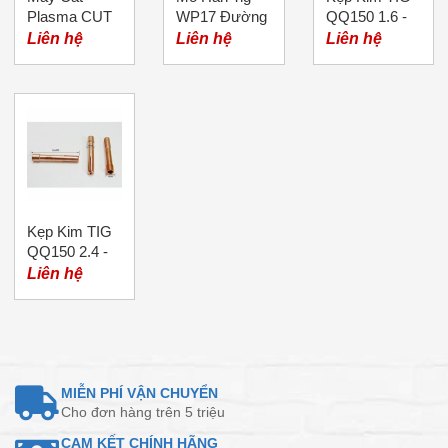
Plasma CUT
WP17 Đường
QQ150 1.6 -
40CT Riland
Lực Riêng
36mm
Liên hệ
Liên hệ
Liên hệ
Kẹp Kim TIG
QQ150 2.4 -
36mm
Liên hệ
MIỄN PHÍ VẬN CHUYỂN
Cho đơn hàng trên 5 triệu
CAM KẾT CHÍNH HÃNG