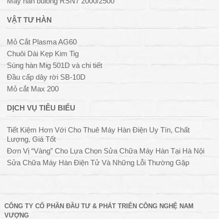
Máy hàn bulong RSN7 2000/2500
VẬT TƯ HÀN
Mỏ Cắt Plasma AG60
Chuôi Dài Kẹp Kim Tig
Súng hàn Mig 501D và chi tiết
Đầu cấp dây rời SB-10D
Mỏ cắt Max 200
DỊCH VỤ TIÊU BIỂU
Tiết Kiệm Hơn Với Cho Thuê Máy Hàn Điện Uy Tín, Chất
Lượng, Giá Tốt
Đơn Vị “Vàng” Cho Lựa Chọn Sửa Chữa Máy Hàn Tại Hà Nội
Sửa Chữa Máy Hàn Điện Tử Và Những Lỗi Thường Gặp
CÔNG TY CỔ PHẦN ĐẦU TƯ & PHÁT TRIỂN CÔNG NGHỆ NAM
VƯỢNG