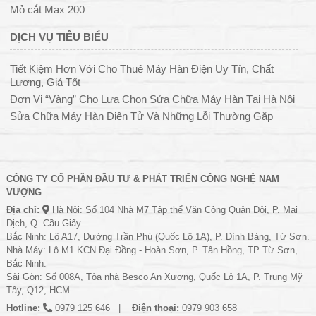
Mỏ cắt Max 200
DỊCH VỤ TIÊU BIỂU
Tiết Kiệm Hơn Với Cho Thuê Máy Hàn Điện Uy Tín, Chất
Lượng, Giá Tốt
Đơn Vị “Vàng” Cho Lựa Chọn Sửa Chữa Máy Hàn Tại Hà Nội
Sửa Chữa Máy Hàn Điện Tử Và Những Lỗi Thường Gặp
CÔNG TY CỔ PHẦN ĐẦU TƯ & PHÁT TRIỂN CÔNG NGHỆ NAM
VƯỢNG
Địa chỉ:
Hà Nội: Số 104 Nhà M7 Tập thể Văn Công Quân Đội, P. Mai
Dịch, Q. Cầu Giấy.
Bắc Ninh: Lô A17, Đường Trần Phú (Quốc Lộ 1A), P. Đình Bảng, Từ Sơn.
Nhà Máy: Lô M1 KCN Đại Đồng - Hoàn Sơn, P. Tân Hồng, TP Từ Sơn,
Bắc Ninh.
Sài Gòn: Số 008A, Tòa nhà Besco An Xương, Quốc Lộ 1A, P. Trung Mỹ
Tây, Q12, HCM
Hotline:
0979 125 646
Điện thoại:
0979 903 658