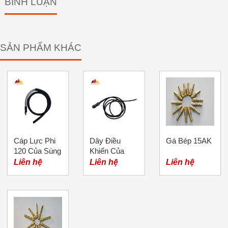
BÌNH LUẬN
SẢN PHẨM KHÁC
Cáp Lực Phi
Dây Điều
Gá Bép 15AK
120 Của Súng
Khiển Của
Hàn Đinh
Súng Bắn
Liên hệ
Liên hệ
Liên hệ
Đinh