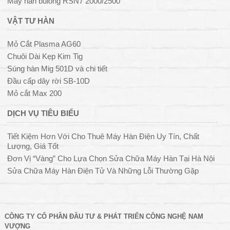
Máy hàn bulong RSN7 2000/2500
VẬT TƯ HÀN
Mỏ Cắt Plasma AG60
Chuôi Dài Kẹp Kim Tig
Súng hàn Mig 501D và chi tiết
Đầu cấp dây rời SB-10D
Mỏ cắt Max 200
DỊCH VỤ TIÊU BIỂU
Tiết Kiệm Hơn Với Cho Thuê Máy Hàn Điện Uy Tín, Chất
Lượng, Giá Tốt
Đơn Vị “Vàng” Cho Lựa Chọn Sửa Chữa Máy Hàn Tại Hà Nội
Sửa Chữa Máy Hàn Điện Tử Và Những Lỗi Thường Gặp
CÔNG TY CỔ PHẦN ĐẦU TƯ & PHÁT TRIỂN CÔNG NGHỆ NAM
VƯỢNG