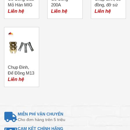
Mỏ Hàn MIG
200A
đồng, đỡ sứ
đinh M10
Liên hệ
Liên hệ
Liên hệ
Chụp Đinh,
Đế Đồng M13
Liên hệ
MIỄN PHÍ VẬN CHUYỂN
Cho đơn hàng trên 5 triệu
CAM KẾT CHÍNH HÃNG