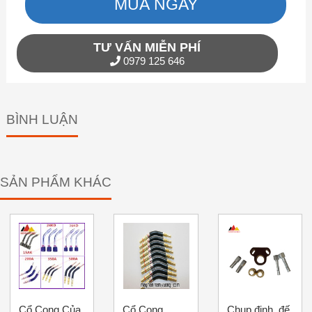
MUA NGAY
TƯ VẤN MIỄN PHÍ
0979 125 646
BÌNH LUẬN
SẢN PHẨM KHÁC
Cổ Cong Của
Cổ Cong
Chụp đinh, đế