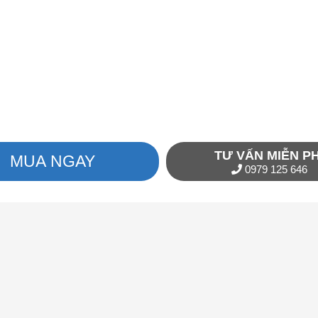
TƯ VẤN MIỄN PH
MUA NGAY
0979 125 646