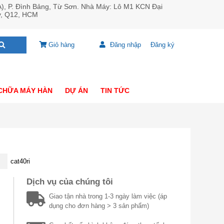
A), P. Đình Bảng, Từ Sơn. Nhà Máy: Lô M1 KCN Đại
y, Q12, HCM
Giỏ hàng
Đăng nhập
Đăng ký
CHỮA MÁY HÀN
DỰ ÁN
TIN TỨC
cat40ri
Dịch vụ của chúng tôi
Giao tận nhà trong 1-3 ngày làm việc (áp
dụng cho đơn hàng > 3 sản phẩm)