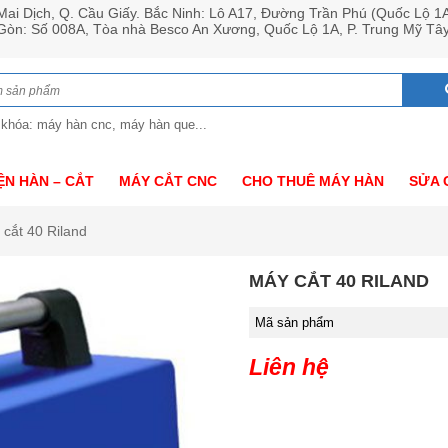
ai Dịch, Q. Cầu Giấy. Bắc Ninh: Lô A17, Đường Trần Phú (Quốc Lộ 1
 Gòn: Số 008A, Tòa nhà Besco An Xương, Quốc Lộ 1A, P. Trung Mỹ Tâ
 khóa: máy hàn cnc, máy hàn que...
ỆN HÀN – CẮT
MÁY CẮT CNC
CHO THUÊ MÁY HÀN
SỬA 
 cắt 40 Riland
MÁY CẮT 40 RILAND
Mã sản phẩm
Liên hệ