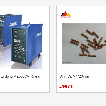
 tự động MZ630CV Riland
Đinh Vít M4*20mm
Liên hệ