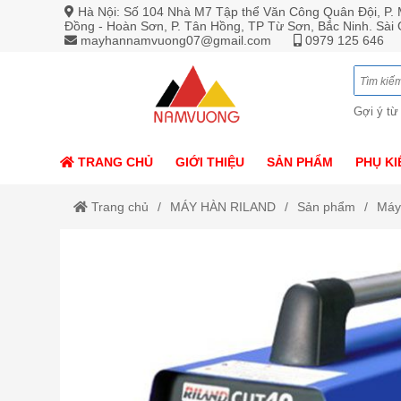
Hà Nội: Số 104 Nhà M7 Tập thể Văn Công Quân Đội, P. M
Đồng - Hoàn Sơn, P. Tân Hồng, TP Từ Sơn, Bắc Ninh. Sài
mayhannamvuong07@gmail.com
0979 125 646
Gợi ý từ
TRANG CHỦ
GIỚI THIỆU
SẢN PHẨM
PHỤ KI
Trang chủ
MÁY HÀN RILAND
Sản phẩm
Máy