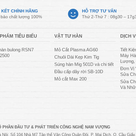
 KẾT CHÍNH HÃNG
HỖ TRỢ TƯ VẤN
bảo chất lượng 100%
Thứ 2-Thứ 7 : 08g30 – 17g
PHẨM TIÊU BIỂU
VẬT TƯ HÀN
DỊCH V
hàn bulong RSN7
Mỏ Cắt Plasma AG60
Tiết Ki
/2500
Máy Hàn
Chuôi Dài Kẹp Kim Tig
Lượng, 
Súng hàn Mig 501D và chi tiết
Đơn Vị 
Đầu cấp dây rời SB-10D
Sửa Ch
Mỏ cắt Max 200
Sửa Ch
Và Nhữ
Ổ PHẦN ĐẦU TƯ & PHÁT TRIỂN CÔNG NGHỆ NAM VƯỢNG
 Nội: Số 104 Nhà M7 Tập thể Văn Công Quân Đội, P. Mai Dịch, Q. Cầu Giấy.