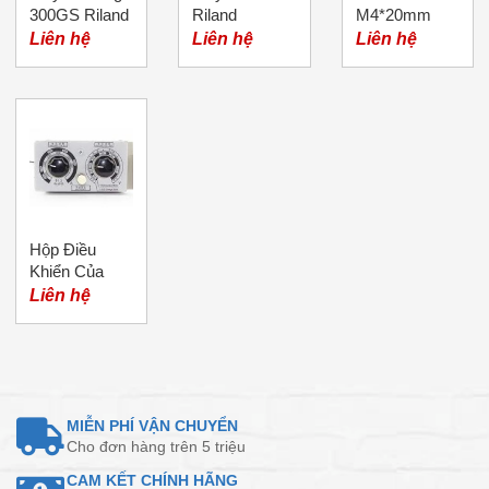
300GS Riland
Riland
M4*20mm
Liên hệ
Liên hệ
Liên hệ
Hộp Điều
Khiển Của
Đầu Cấp Dây
Liên hệ
Máy Hàn Mig
MIỄN PHÍ VẬN CHUYỂN
Cho đơn hàng trên 5 triệu
CAM KẾT CHÍNH HÃNG