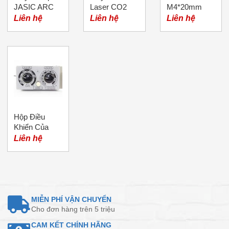
JASIC ARC
Laser CO2
M4*20mm
200
Liên hệ
Liên hệ
Liên hệ
Hộp Điều
Khiển Của
Đầu Cấp Dây
Liên hệ
Máy Hàn Mig
MIỄN PHÍ VẬN CHUYỂN
Cho đơn hàng trên 5 triệu
CAM KẾT CHÍNH HÃNG