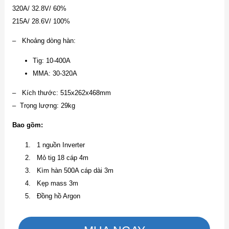
320A/ 32.8V/ 60%
215A/ 28.6V/ 100%
– Khoảng dòng hàn:
Tig: 10-400A
MMA: 30-320A
– Kích thước: 515x262x468mm
– Trọng lượng: 29kg
Bao gồm:
1 nguồn Inverter
Mỏ tig 18 cáp 4m
Kìm hàn 500A cáp dài 3m
Kẹp mass 3m
Đồng hồ Argon