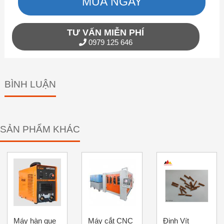
MUA NGAY
TƯ VẤN MIỄN PHÍ
0979 125 646
BÌNH LUẬN
SẢN PHẨM KHÁC
Máy hàn que
Máy cắt CNC
Đinh Vít