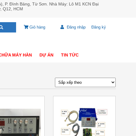
A), P. Đình Bảng, Từ Sơn. Nhà Máy: Lô M1 KCN Đại
y, Q12, HCM
Giỏ hàng
Đăng nhập
Đăng ký
CHỮA MÁY HÀN
DỰ ÁN
TIN TỨC