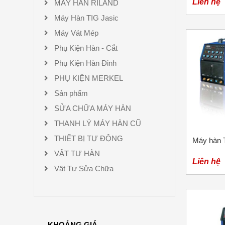
Liên hệ
MÁY HÀN RILAND
Máy Hàn TIG Jasic
Máy Vát Mép
Phụ Kiện Hàn - Cắt
Phụ Kiện Hàn Đinh
PHỤ KIỆN MERKEL
Sản phẩm
SỬA CHỮA MÁY HÀN
THANH LÝ MÁY HÀN CŨ
THIẾT BỊ TỰ ĐỘNG
Máy hàn 
VẬT TƯ HÀN
Liên hệ
Vật Tư Sửa Chữa
KHOẢNG GIÁ