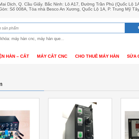
ai Dịch, Q. Cầu Giấy. Bắc Ninh: Lô A17, Đường Trần Phú (Quốc Lộ 1
 Gòn: Số 008A, Tòa nhà Besco An Xương, Quốc Lộ 1A, P. Trung Mỹ Tâ
 khóa: máy hàn cnc, máy hàn que...
ỆN HÀN – CẮT
MÁY CẮT CNC
CHO THUÊ MÁY HÀN
SỬA 
m