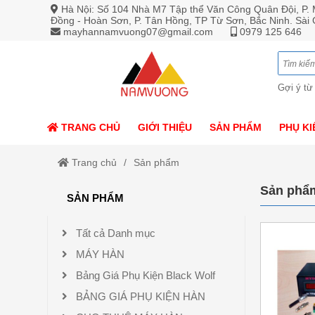
Hà Nội: Số 104 Nhà M7 Tập thể Văn Công Quân Đội, P. M
Đồng - Hoàn Sơn, P. Tân Hồng, TP Từ Sơn, Bắc Ninh. Sài
mayhannamvuong07@gmail.com
0979 125 646
Gợi ý từ
TRANG CHỦ
GIỚI THIỆU
SẢN PHẨM
PHỤ KI
Trang chủ
Sản phẩm
Sản phẩ
SẢN PHẨM
Tất cả Danh mục
MÁY HÀN
Bảng Giá Phụ Kiện Black Wolf
BẢNG GIÁ PHỤ KIỆN HÀN