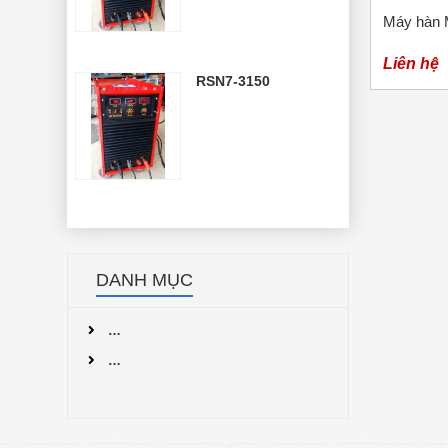
Máy hàn M
Liên hệ
RSN7-3150
DANH MỤC
…
…