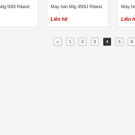
ig 500I Riland
Máy hàn Mig 350IJ Riland
Máy hà
Liên hệ
Liên 
«
1
2
3
4
5
6