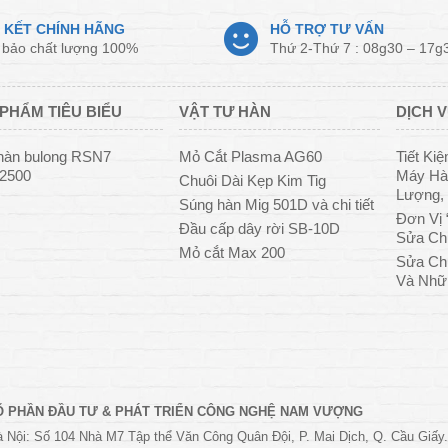
 KẾT CHÍNH HÃNG
HỖ TRỢ TƯ VẤN
bảo chất lượng 100%
Thứ 2-Thứ 7 : 08g30 – 17g
PHẨM TIÊU BIỂU
VẬT TƯ HÀN
DỊCH V
hàn bulong RSN7
Mỏ Cắt Plasma AG60
Tiết Ki
/2500
Máy Hàn
Chuôi Dài Kẹp Kim Tig
Lượng, 
Súng hàn Mig 501D và chi tiết
Đơn Vị 
Đầu cấp dây rời SB-10D
Sửa Ch
Mỏ cắt Max 200
Sửa Ch
Và Nhữ
Ổ PHẦN ĐẦU TƯ & PHÁT TRIỂN CÔNG NGHỆ NAM VƯỢNG
 Nội: Số 104 Nhà M7 Tập thể Văn Công Quân Đội, P. Mai Dịch, Q. Cầu Giấy.