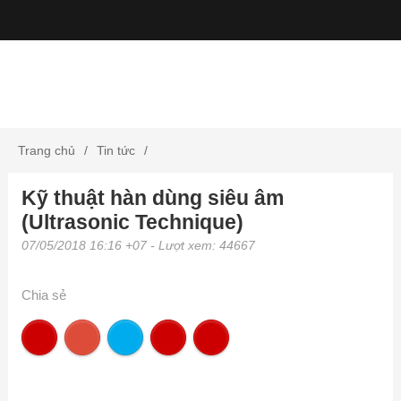
Trang chủ
Tin tức
Kỹ thuật hàn dùng siêu âm
Kỹ thuật hàn dùng siêu âm (Ultrasonic Technique)
(Ultrasonic Technique)
07/05/2018 16:16 +07
- Lượt xem: 44667
Chia sẻ