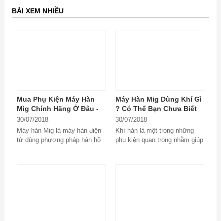
BÀI XEM NHIỀU
Mua Phụ Kiện Máy Hàn
Máy Hàn Mig Dùng Khí Gì
Mig Chính Hãng Ở Đâu -
? Có Thể Bạn Chưa Biết
Mất Tiền Oan Vì Không
30/07/2018
30/07/2018
Biết Sớm
Máy hàn Mig là máy hàn điện
Khí hàn là một trong những
tử dùng phương pháp hàn hồ
phụ kiện quan trọng nhằm giúp
quang kim loại trong môi
cho việc hàn trở nên an toàn
trường khí...
và thành phẩm...