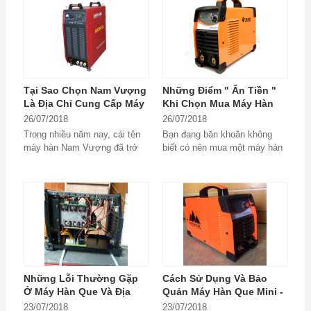
Tại Sao Chọn Nam Vượng
Những Điểm " Ăn Tiền "
Là Địa Chỉ Cung Cấp Máy
Khi Chọn Mua Máy Hàn
Hàn Mini Cũ Uy Tín?
Mini Cũ
26/07/2018
26/07/2018
Trong nhiều năm nay, cái tên
Bạn đang băn khoăn không
máy hàn Nam Vượng đã trở
biết có nên mua một máy hàn
nên quen thuộc và như một
mini cũ hay không, hãy đọc
thương hiệu truyền...
ngay bài viết dưới...
Những Lỗi Thường Gặp
Cách Sử Dụng Và Bảo
Ở Máy Hàn Que Và Địa
Quản Máy Hàn Que Mini -
Chỉ Sửa Chữa Máy Hàn
Bí Kíp Của Thợ Lành
23/07/2018
23/07/2018