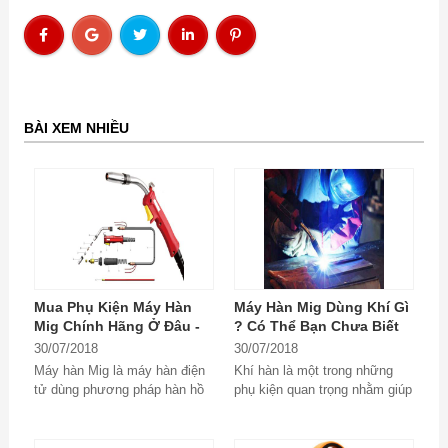
BÀI XEM NHIỀU
Mua Phụ Kiện Máy Hàn
Máy Hàn Mig Dùng Khí Gì
Mig Chính Hãng Ở Đâu -
? Có Thể Bạn Chưa Biết
Mất Tiền Oan Vì Không
30/07/2018
30/07/2018
Biết Sớm
Máy hàn Mig là máy hàn điện
Khí hàn là một trong những
tử dùng phương pháp hàn hồ
phụ kiện quan trọng nhằm giúp
quang kim loại trong môi
cho việc hàn trở nên an toàn
trường khí...
và thành phẩm...