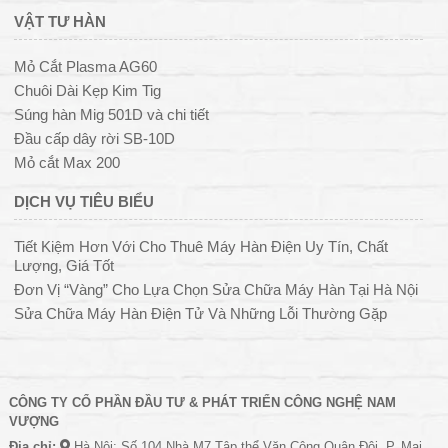
VẬT TƯ HÀN
Mỏ Cắt Plasma AG60
Chuôi Dài Kẹp Kim Tig
Súng hàn Mig 501D và chi tiết
Đầu cấp dây rời SB-10D
Mỏ cắt Max 200
DỊCH VỤ TIÊU BIỂU
Tiết Kiệm Hơn Với Cho Thuê Máy Hàn Điện Uy Tín, Chất
Lượng, Giá Tốt
Đơn Vị “Vàng” Cho Lựa Chọn Sửa Chữa Máy Hàn Tại Hà Nội
Sửa Chữa Máy Hàn Điện Tử Và Những Lỗi Thường Gặp
CÔNG TY CỔ PHẦN ĐẦU TƯ & PHÁT TRIỂN CÔNG NGHỆ NAM
VƯỢNG
Địa chỉ:
Hà Nội: Số 104 Nhà M7 Tập thể Văn Công Quân Đội, P. Mai