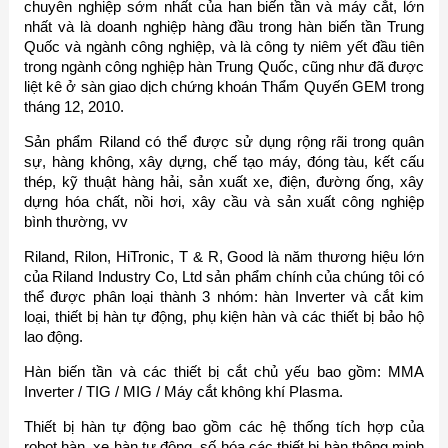
chuyên nghiệp sớm nhất của han biến tần và máy cắt, lớn
nhất và là doanh nghiệp hàng đầu trong hàn biến tần Trung
Quốc và ngành công nghiệp, và là công ty niêm yết đầu tiên
trong ngành công nghiệp hàn Trung Quốc, cũng như đã được
liệt kê ở sàn giao dịch chứng khoán Thẩm Quyến GEM trong
tháng 12, 2010.
Sản phẩm Riland có thể được sử dụng rộng rãi trong quân
sự, hàng không, xây dựng, chế tạo máy, đóng tàu, kết cấu
thép, kỹ thuật hàng hải, sản xuất xe, điện, đường ống, xây
dựng hóa chất, nồi hơi, xây cầu và sản xuất công nghiệp
bình thường, vv
Riland, Rilon, HiTronic, T & R, Good là năm thương hiệu lớn
của Riland Industry Co, Ltd sản phẩm chính của chúng tôi có
thể được phân loại thành 3 nhóm: hàn Inverter và cắt kim
loại, thiết bị hàn tự động, phụ kiện hàn và các thiết bị bảo hộ
lao động.
Hàn biến tần và các thiết bị cắt chủ yếu bao gồm: MMA
Inverter / TIG / MIG / Máy cắt không khí Plasma.
Thiết bị hàn tự động bao gồm các hệ thống tích hợp của
robot hàn, xe hàn tự động, số hóa các thiết bị hàn thông minh