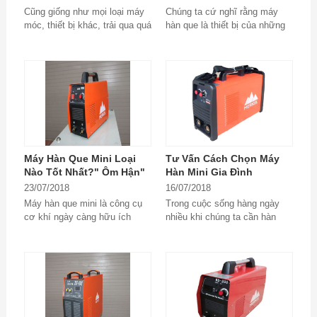
Que Tin Cậy
Nghề
Cũng giống như mọi loại máy
Chúng ta cứ nghĩ rằng máy
móc, thiết bị khác, trải qua quá
hàn que là thiết bị của những
trình sử dụng máy hàn que
người thợ cơ khí và chỉ sử
cũng sẽ gặp trục trặc về kĩ
dụng trong...
thuật hoặc hỏng...
Máy Hàn Que Mini Loại
Tư Vấn Cách Chọn Máy
Nào Tốt Nhất?" Ôm Hận"
Hàn Mini Gia Đình
Vì Không Biết Điều Này
23/07/2018
16/07/2018
Sớm Hơn
Máy hàn que mini là công cụ
Trong cuộc sống hàng ngày
cơ khí ngày càng hữu ích
nhiều khi chúng ta cần hàn
trong cuộc sống con người.
gắn, nối những thiết bị bằng
Đáp ứng nhu cầu đó,...
kim loại như sắt,...