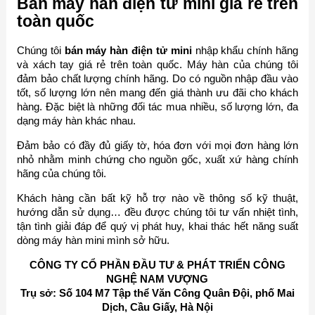
Bán máy hàn điện tử mini giá rẻ trên
toàn quốc
Chúng tôi
bán máy hàn điện tử mini
nhập khẩu chính hãng
và xách tay giá rẻ trên toàn quốc. Máy hàn của chúng tôi
đảm bảo chất lượng chính hãng. Do có nguồn nhập đầu vào
tốt, số lượng lớn nên mang đến giá thành ưu đãi cho khách
hàng. Đặc biệt là những đối tác mua nhiều, số lượng lớn, đa
dạng máy hàn khác nhau.
Đảm bảo có đầy đủ giấy tờ, hóa đơn với mọi đơn hàng lớn
nhỏ nhằm minh chứng cho nguồn gốc, xuất xứ hàng chính
hãng của chúng tôi.
Khách hàng cần bất kỹ hỗ trợ nào về thông số kỹ thuật,
hướng dẫn sử dụng… đều được chúng tôi tư vấn nhiệt tình,
tận tình giải đáp để quý vị phát huy, khai thác hết năng suất
dòng máy hàn mini mình sở hữu.
CÔNG TY CỔ PHẦN ĐẦU TƯ & PHÁT TRIỂN CÔNG
NGHỆ NAM VƯỢNG
Trụ sở: Số 104 M7 Tập thể Văn Công Quân Đội, phố Mai
Dịch, Cầu Giấy, Hà Nội