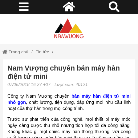
Trang chủ
Tin tức
Nam Vượng chuyên bán máy hàn
Nam Vượng chuyên bán máy hàn điện tử mini
điện tử mini
07/05/2018 16:27 +07
- Lượt xem: 40121
Công ty Nam Vượng chuyên
bán máy hàn điện tử mini
nhỏ gọn
, chất lượng, tiện dụng, đáp ứng mọi nhu cầu linh
hoạt của thợ hàn trong mọi công trình.
Trước sự phát triển của công nghệ, mọi thiết bị máy móc
ngày càng được thu nhỏ nhưng tích hợp tối đa công năng.
Không khác gì một chiếc máy hàn thông thường, với công
suất tương xứng, máy hàn mini thực sự là công cụ cầm tay