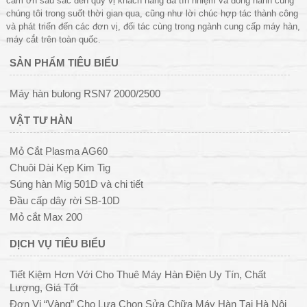
cảm ơn sâu sắc đến quý vị khách hàng đã tín nhiệm và đồng hành cùng
chúng tôi trong suốt thời gian qua, cũng như lời chúc hợp tác thành công
và phát triển đến các đơn vị, đối tác cùng trong ngành cung cấp máy hàn,
máy cắt trên toàn quốc.
SẢN PHẨM TIÊU BIỂU
Máy hàn bulong RSN7 2000/2500
VẬT TƯ HÀN
Mỏ Cắt Plasma AG60
Chuôi Dài Kẹp Kim Tig
Súng hàn Mig 501D và chi tiết
Đầu cấp dây rời SB-10D
Mỏ cắt Max 200
DỊCH VỤ TIÊU BIỂU
Tiết Kiệm Hơn Với Cho Thuê Máy Hàn Điện Uy Tín, Chất
Lượng, Giá Tốt
Đơn Vị “Vàng” Cho Lựa Chọn Sửa Chữa Máy Hàn Tại Hà Nội