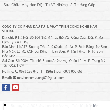
Sửa Chữa Máy Hàn Điện Tử Và Những Lỗi Thường Gặp
CÔNG TY CỔ PHẦN ĐẦU TƯ & PHÁT TRIỂN CÔNG NGHỆ NAM
VƯỢNG
Địa chỉ:
Hà Nội: Số 104 Nhà M7 Tập thể Văn Công Quân Đội, P. Mai
Dịch, Q. Cầu Giấy.
Bắc Ninh: Lô A17, Đường Trần Phú (Quốc Lộ 1A), P. Đình Bảng, Từ Sơn.
Nhà Máy: Lô M1 KCN Đại Đồng - Hoàn Sơn, P. Tân Hồng, TP Từ Sơn,
Bắc Ninh.
Sài Gòn: Số 008A, Tòa nhà Besco An Xương, Quốc Lộ 1A, P. Trung Mỹ
Tây, Q12, HCM
Hotline:
0979 125 646
Điện thoại:
0979 903 658
Email:
mayhannamvuong07@gmail.com
Bản quyền © 2026
Máy hàn Nam Vượng
- Toàn bộ phiên bản.