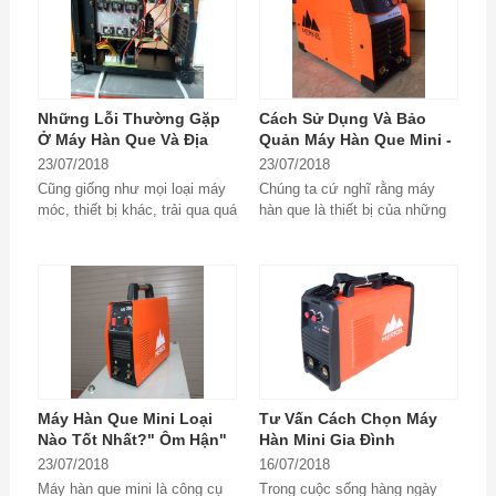
Những Lỗi Thường Gặp
Cách Sử Dụng Và Bảo
Ở Máy Hàn Que Và Địa
Quản Máy Hàn Que Mini -
Chỉ Sửa Chữa Máy Hàn
Bí Kíp Của Thợ Lành
23/07/2018
23/07/2018
Que Tin Cậy
Nghề
Cũng giống như mọi loại máy
Chúng ta cứ nghĩ rằng máy
móc, thiết bị khác, trải qua quá
hàn que là thiết bị của những
trình sử dụng máy hàn que
người thợ cơ khí và chỉ sử
cũng sẽ gặp trục trặc về kĩ
dụng trong...
thuật hoặc hỏng...
Máy Hàn Que Mini Loại
Tư Vấn Cách Chọn Máy
Nào Tốt Nhất?" Ôm Hận"
Hàn Mini Gia Đình
Vì Không Biết Điều Này
23/07/2018
16/07/2018
Sớm Hơn
Máy hàn que mini là công cụ
Trong cuộc sống hàng ngày