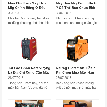
Mua Phụ Kiện Máy Hàn
Máy Hàn Mig Dùng Khí Gì
Mig Chính Hãng Ở Đâu -
? Có Thể Bạn Chưa Biết
Mất Tiền Oan Vì Không
30/07/2018
30/07/2018
Biết Sớm
Máy hàn Mig là máy hàn điện
Khí hàn là một trong những
tử dùng phương pháp hàn hồ
phụ kiện quan trọng nhằm giúp
quang kim loại trong môi
cho việc hàn trở nên an toàn
trường khí...
và thành phẩm...
Tại Sao Chọn Nam Vượng
Những Điểm " Ăn Tiền "
Là Địa Chỉ Cung Cấp Máy
Khi Chọn Mua Máy Hàn
Hàn Mini Cũ Uy Tín?
Mini Cũ
26/07/2018
26/07/2018
Trong nhiều năm nay, cái tên
Bạn đang băn khoăn không
máy hàn Nam Vượng đã trở
biết có nên mua một máy hàn
nên quen thuộc và như một
mini cũ hay không, hãy đọc
thương hiệu truyền...
ngay bài viết dưới...