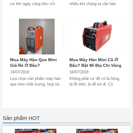
cơ khí ngày càng hữu ích
nhiều khi chúng ta cần hàn
trong cuộc sống con người.
gắn, nối những thiết bị bằng
Đáp ứng nhu cầu đó,...
kim loại như sắt,...
Mua Máy Hàn Que Mini
Mua Máy Hàn Mini Cũ Ở
Giá Rẻ Ở Đâu?
Đâu? Bật Mí Địa Chỉ Vàng
16/07/2018
16/07/2018
Lựa chọn sản phẩm máy hàn
Không phải cứ đồ cũ là hỏng,
que mini chất lượng, hợp túi
là lỗi thời, là đồ bỏ đi. Có
tiền là mong muốn của mọi
những loại đồ cũ không dùng
khách hàng. Đó...
được...
Sản phẩm HOT