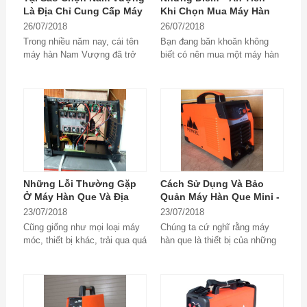
Là Địa Chỉ Cung Cấp Máy
Khi Chọn Mua Máy Hàn
Hàn Mini Cũ Uy Tín?
Mini Cũ
26/07/2018
26/07/2018
Trong nhiều năm nay, cái tên
Bạn đang băn khoăn không
máy hàn Nam Vượng đã trở
biết có nên mua một máy hàn
nên quen thuộc và như một
mini cũ hay không, hãy đọc
thương hiệu truyền...
ngay bài viết dưới...
Những Lỗi Thường Gặp
Cách Sử Dụng Và Bảo
Ở Máy Hàn Que Và Địa
Quản Máy Hàn Que Mini -
Chỉ Sửa Chữa Máy Hàn
Bí Kíp Của Thợ Lành
23/07/2018
23/07/2018
Que Tin Cậy
Nghề
Cũng giống như mọi loại máy
Chúng ta cứ nghĩ rằng máy
móc, thiết bị khác, trải qua quá
hàn que là thiết bị của những
trình sử dụng máy hàn que
người thợ cơ khí và chỉ sử
cũng sẽ gặp trục trặc về kĩ
dụng trong...
thuật hoặc hỏng...