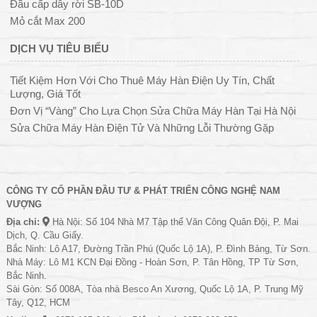
Đầu cấp dây rời SB-10D
Mỏ cắt Max 200
DỊCH VỤ TIÊU BIỂU
Tiết Kiệm Hơn Với Cho Thuê Máy Hàn Điện Uy Tín, Chất
Lượng, Giá Tốt
Đơn Vị “Vàng” Cho Lựa Chọn Sửa Chữa Máy Hàn Tại Hà Nội
Sửa Chữa Máy Hàn Điện Tử Và Những Lỗi Thường Gặp
CÔNG TY CỔ PHẦN ĐẦU TƯ & PHÁT TRIỂN CÔNG NGHỆ NAM
VƯỢNG
Địa chỉ:
Hà Nội: Số 104 Nhà M7 Tập thể Văn Công Quân Đội, P. Mai
Dịch, Q. Cầu Giấy.
Bắc Ninh: Lô A17, Đường Trần Phú (Quốc Lộ 1A), P. Đình Bảng, Từ Sơn.
Nhà Máy: Lô M1 KCN Đại Đồng - Hoàn Sơn, P. Tân Hồng, TP Từ Sơn,
Bắc Ninh.
Sài Gòn: Số 008A, Tòa nhà Besco An Xương, Quốc Lộ 1A, P. Trung Mỹ
Tây, Q12, HCM