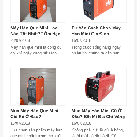
Máy Hàn Que Mini Loại
Tư Vấn Cách Chọn Máy
Nào Tốt Nhất?" Ôm Hận"
Hàn Mini Gia Đình
Vì Không Biết Điều Này
23/07/2018
16/07/2018
Sớm Hơn
Máy hàn que mini là công cụ
Trong cuộc sống hàng ngày
cơ khí ngày càng hữu ích
nhiều khi chúng ta cần hàn
trong cuộc sống con người.
gắn, nối những thiết bị bằng
Đáp ứng nhu cầu đó,...
kim loại như sắt,...
Mua Máy Hàn Que Mini
Mua Máy Hàn Mini Cũ Ở
Giá Rẻ Ở Đâu?
Đâu? Bật Mí Địa Chỉ Vàng
16/07/2018
16/07/2018
Lựa chọn sản phẩm máy hàn
Không phải cứ đồ cũ là hỏng,
que mini chất lượng, hợp túi
là lỗi thời, là đồ bỏ đi. Có