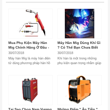
Mua Phụ Kiện Máy Hàn
Máy Hàn Mig Dùng Khí Gì
Mig Chính Hãng Ở Đâu -
? Có Thể Bạn Chưa Biết
Mất Tiền Oan Vì Không
30/07/2018
30/07/2018
Biết Sớm
Máy hàn Mig là máy hàn điện
Khí hàn là một trong những
tử dùng phương pháp hàn hồ
phụ kiện quan trọng nhằm giúp
quang kim loại trong môi
cho việc hàn trở nên an toàn
trường khí...
và thành phẩm...
Tại Sao Chọn Nam Vượng
Những Điểm " Ăn Tiền "