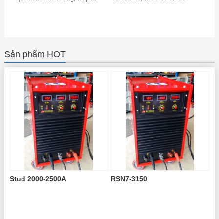
tiền là mong muốn của mọi
những loại đồ cũ không dùng
khách hàng. Đó...
được...
Sản phẩm HOT
Stud 2000-2500A
RSN7-3150