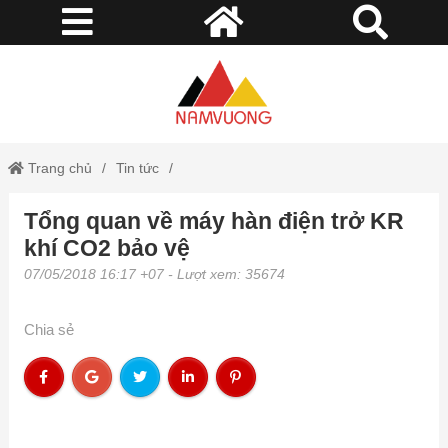
Trang chủ
Tin tức
Tổng quan về máy hàn điện trở KR
Tổng quan về máy hàn điện trở KR khí CO2 bảo vệ
khí CO2 bảo vệ
07/05/2018 16:17 +07
- Lượt xem: 35674
Chia sẻ