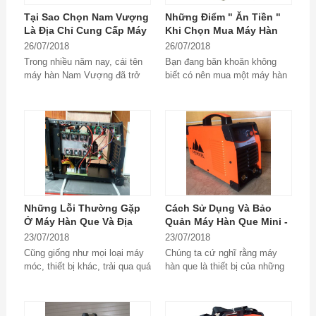
Tại Sao Chọn Nam Vượng
Những Điểm " Ăn Tiền "
Là Địa Chỉ Cung Cấp Máy
Khi Chọn Mua Máy Hàn
Hàn Mini Cũ Uy Tín?
Mini Cũ
26/07/2018
26/07/2018
Trong nhiều năm nay, cái tên
Bạn đang băn khoăn không
máy hàn Nam Vượng đã trở
biết có nên mua một máy hàn
nên quen thuộc và như một
mini cũ hay không, hãy đọc
thương hiệu truyền...
ngay bài viết dưới...
Những Lỗi Thường Gặp
Cách Sử Dụng Và Bảo
Ở Máy Hàn Que Và Địa
Quản Máy Hàn Que Mini -
Chỉ Sửa Chữa Máy Hàn
Bí Kíp Của Thợ Lành
23/07/2018
23/07/2018
Que Tin Cậy
Nghề
Cũng giống như mọi loại máy
Chúng ta cứ nghĩ rằng máy
móc, thiết bị khác, trải qua quá
hàn que là thiết bị của những
trình sử dụng máy hàn que
người thợ cơ khí và chỉ sử
cũng sẽ gặp trục trặc về kĩ
dụng trong...
thuật hoặc hỏng...