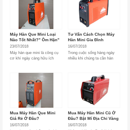
Máy Hàn Que Mini Loại
Tư Vấn Cách Chọn Máy
Nào Tốt Nhất?" Ôm Hận"
Hàn Mini Gia Đình
Vì Không Biết Điều Này
23/07/2018
16/07/2018
Sớm Hơn
Máy hàn que mini là công cụ
Trong cuộc sống hàng ngày
cơ khí ngày càng hữu ích
nhiều khi chúng ta cần hàn
trong cuộc sống con người.
gắn, nối những thiết bị bằng
Đáp ứng nhu cầu đó,...
kim loại như sắt,...
Mua Máy Hàn Que Mini
Mua Máy Hàn Mini Cũ Ở
Giá Rẻ Ở Đâu?
Đâu? Bật Mí Địa Chỉ Vàng
16/07/2018
16/07/2018