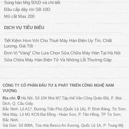
Súng hàn Mig 501D và chi tiết
Đầu cấp dây rời SB-10D
Mỏ cắt Max 200
DỊCH VỤ TIÊU BIỂU
Tiết Kiệm Hơn Với Cho Thuê Máy Hàn Điện Uy Tín, Chất
Lượng, Giá Tốt
Đơn Vị “Vàng” Cho Lựa Chọn Sửa Chữa Máy Hàn Tại Hà Nội
Sửa Chữa Máy Hàn Điện Tử Và Những Lỗi Thường Gặp
CÔNG TY CỔ PHẦN ĐẦU TƯ & PHÁT TRIỂN CÔNG NGHỆ NAM
VƯỢNG
Địa chỉ:
Hà Nội: Số 104 Nhà M7 Tập thể Văn Công Quân Đội, P. Mai
Dịch, Q. Cầu Giấy.
Bắc Ninh: Lô A17, Đường Trần Phú (Quốc Lộ 1A), P. Đình Bảng, Từ Sơn.
Nhà Máy: Lô M1 KCN Đại Đồng - Hoàn Sơn, P. Tân Hồng, TP Từ Sơn,
Bắc Ninh.
Sài Gòn: Số 008A, Tòa nhà Besco An Xương, Quốc Lộ 1A, P. Trung Mỹ