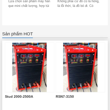
Lựa chọn sản phẩm máy hàn
Không phải cứ đồ cũ là hỏng,
que mini chất lượng, hợp túi
là lỗi thời, là đồ bỏ đi. Có
tiền là mong muốn của mọi
những loại đồ cũ không dùng
khách hàng. Đó...
được...
Sản phẩm HOT
Stud 2000-2500A
RSN7-3150