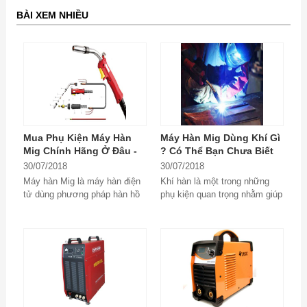
BÀI XEM NHIỀU
Mua Phụ Kiện Máy Hàn
Máy Hàn Mig Dùng Khí Gì
Mig Chính Hãng Ở Đâu -
? Có Thể Bạn Chưa Biết
Mất Tiền Oan Vì Không
30/07/2018
30/07/2018
Biết Sớm
Máy hàn Mig là máy hàn điện
Khí hàn là một trong những
tử dùng phương pháp hàn hồ
phụ kiện quan trọng nhằm giúp
quang kim loại trong môi
cho việc hàn trở nên an toàn
trường khí...
và thành phẩm...